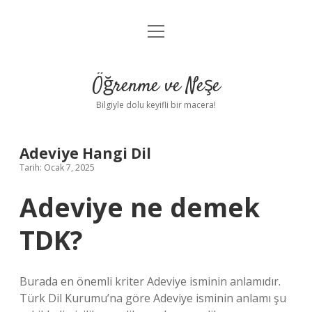
menüyü
Anasayfa
aç
Gizlilik Politikası
Öğrenme ve Neşe
Yasal Uyarı
Bilgiyle dolu keyifli bir macera!
Hakkımızda
Adeviye Hangi Dil
Tarih: Ocak 7, 2025
Adeviye ne demek
TDK?
Burada en önemli kriter Adeviye isminin anlamıdır.
Türk Dil Kurumu’na göre Adeviye isminin anlamı şu