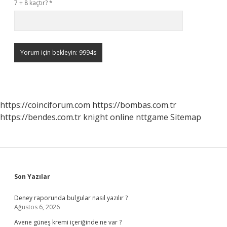
7 + 8 kaçtır?
*
https://coinciforum.com
https://bombas.com.tr
https://bendes.com.tr
knight online
nttgame
Sitemap
Sidebar
Son Yazılar
Deney raporunda bulgular nasıl yazılır ?
Ağustos 6, 2026
Avene güneş kremi içeriğinde ne var ?