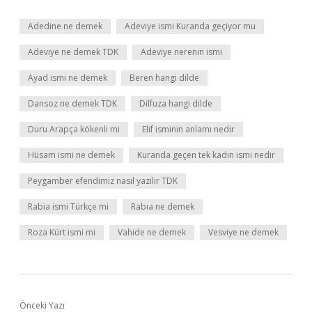
Adedine ne demek
Adeviye ismi Kuranda geçiyor mu
Adeviye ne demek TDK
Adeviye nerenin ismi
Ayad ismi ne demek
Beren hangi dilde
Dansoz ne demek TDK
Dilfuza hangi dilde
Duru Arapça kökenli mi
Elif isminin anlamı nedir
Hüsam ismi ne demek
Kuranda geçen tek kadın ismi nedir
Peygamber efendimiz nasıl yazılır TDK
Rabia ismi Türkçe mi
Rabıa ne demek
Roza Kürt ismi mi
Vahide ne demek
Vesviye ne demek
Önceki Yazı