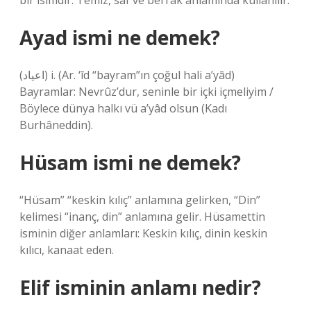
bir isimdir. Temiz, saf ve berrak anlamında kullanılır.
Ayad ismi ne demek?
(ﺍﻋﻴﺎﺩ) i. (Ar. ‘īd “bayram”ın çoğul hali a’yād)
Bayramlar: Nevrûz’dur, seninle bir içki içmeliyim /
Böylece dünya halkı vü a’yâd olsun (Kadı
Burhâneddin).
Hüsam ismi ne demek?
“Hüsam” “keskin kılıç” anlamına gelirken, “Din”
kelimesi “inanç, din” anlamına gelir. Hüsamettin
isminin diğer anlamları: Keskin kılıç, dinin keskin
kılıcı, kanaat eden.
Elif isminin anlamı nedir?