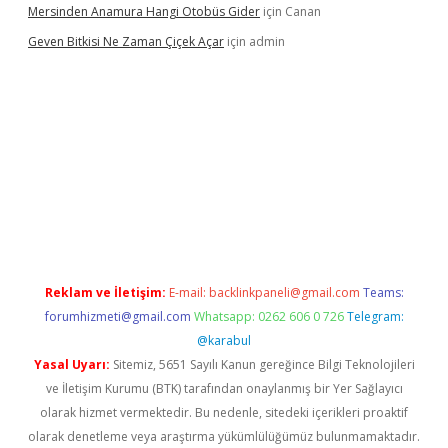
Mersinden Anamura Hangi Otobüs Gider
için
Canan
Geven Bitkisi Ne Zaman Çiçek Açar
için
admin
ş
Reklam ve İletişim:
E-mail:
backlinkpaneli@gmail.com
Teams:
forumhizmeti@gmail.com
Whatsapp: 0262 606 0 726
Telegram:
@karabul
Yasal Uyarı:
Sitemiz, 5651 Sayılı Kanun gereğince Bilgi Teknolojileri
ve İletişim Kurumu (BTK) tarafından onaylanmış bir Yer Sağlayıcı
olarak hizmet vermektedir. Bu nedenle, sitedeki içerikleri proaktif
olarak denetleme veya araştırma yükümlülüğümüz bulunmamaktadır.