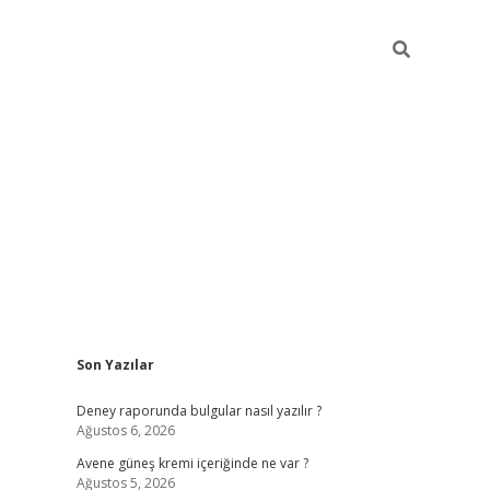
Sidebar
Son Yazılar
betexper güncel giriş
Deney raporunda bulgular nasıl yazılır ?
Ağustos 6, 2026
Avene güneş kremi içeriğinde ne var ?
Ağustos 5, 2026