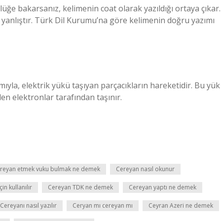
üğe bakarsanız, kelimenin coat olarak yazıldığı ortaya çıkar.
r yanlıştır. Türk Dil Kurumu’na göre kelimenin doğru yazımı
ımıyla, elektrik yükü taşıyan parçacıkların hareketidir. Bu yük
den elektronlar tarafından taşınır.
reyan etmek vuku bulmak ne demek
Cereyan nasıl okunur
in kullanılır
Cereyan TDK ne demek
Cereyan yaptı ne demek
Cereyanı nasıl yazılır
Ceryan mı cereyan mı
Ceyran Azeri ne demek