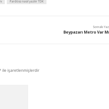
mı
Pardösü nasıl yazılır TDK
Sonraki Yaz
Beypazarı Metro Var M
*
ile işaretlenmişlerdir