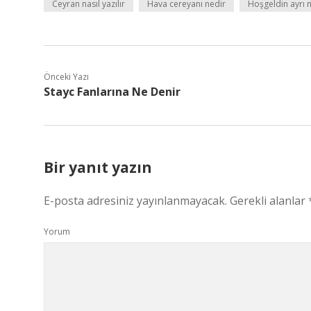
Ceyran nasıl yazılır
Hava cereyanı nedir
Hoşgeldin ayrı 
Önceki Yazı
Stayc Fanlarına Ne Denir
Bir yanıt yazın
E-posta adresiniz yayınlanmayacak.
Gerekli alanlar
Yorum