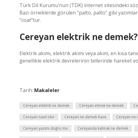
Türk Dil Kurumu’nun (TDK) internet sitesindeki sözl
Bazı örneklerde görülen “palto, palto” gibi yazımla
“coat”tur.
Cereyan elektrik ne demek?
Elektrik akımı, elektrik akımı veya akım, en kısa tan
genellikle elektrik devrelerinin tellerinde hareket e
Tarih:
Makaleler
Cereyan elektrik ne demek
Cereyan etmek ne demek
Ce
Cereyan nasıl olur
Cereyan ne demek hava
Cereyan ne iç
Cereyan yazımı doğru mu
Cereyanda kalmak ne demek