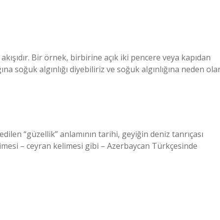
akışıdır. Bir örnek, birbirine açık iki pencere veya kapıdan
ğına soğuk algınlığı diyebiliriz ve soğuk algınlığına neden ola
len “güzellik” anlamının tarihi, geyiğin deniz tanrıçası
elimesi – ceyran kelimesi gibi – Azerbaycan Türkçesinde