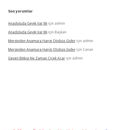
Son yorumlar
Anadoluda Geyik Var Mı
için
admin
Anadoluda Geyik Var Mı
için
Başkan
Mersinden Anamura Hangi Otobüs Gider
için
admin
Mersinden Anamura Hangi Otobüs Gider
için
Canan
Geven Bitkisi Ne Zaman Çiçek Açar
için
admin
ş