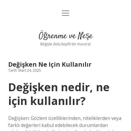
menüyü
Anasayfa
aç
Gizlilik Politikası
Öğrenme ve Neşe
Yasal Uyarı
Bilgiyle dolu keyifli bir macera!
Hakkımızda
Değişken Ne Için Kullanılır
Tarih: Mart 24, 2025
Değişken nedir, ne
için kullanılır?
Değişken: Gözlem özelliklerinden, niteliklerden veya
farklı değerleri kabul edebilecek durumlardan