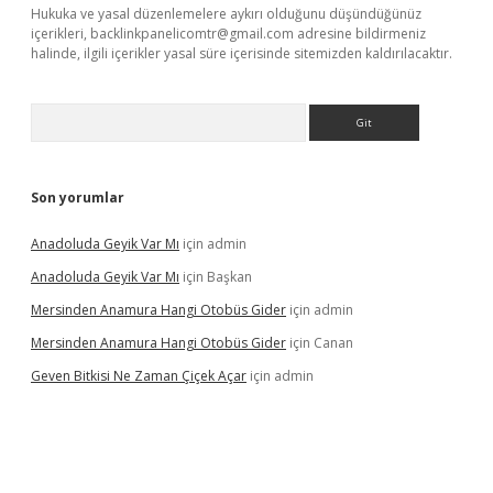
Hukuka ve yasal düzenlemelere aykırı olduğunu düşündüğünüz
içerikleri,
backlinkpanelicomtr@gmail.com
adresine bildirmeniz
halinde, ilgili içerikler yasal süre içerisinde sitemizden kaldırılacaktır.
Arama
Son yorumlar
Anadoluda Geyik Var Mı
için
admin
Anadoluda Geyik Var Mı
için
Başkan
Mersinden Anamura Hangi Otobüs Gider
için
admin
Mersinden Anamura Hangi Otobüs Gider
için
Canan
Geven Bitkisi Ne Zaman Çiçek Açar
için
admin