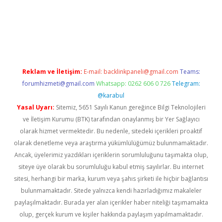
etexper güncel giriş
Reklam ve İletişim:
E-mail:
backlinkpaneli@gmail.com
Teams:
forumhizmeti@gmail.com
Whatsapp: 0262 606 0 726
Telegram:
@karabul
Yasal Uyarı:
Sitemiz, 5651 Sayılı Kanun gereğince Bilgi Teknolojileri
ve İletişim Kurumu (BTK) tarafından onaylanmış bir Yer Sağlayıcı
olarak hizmet vermektedir. Bu nedenle, sitedeki içerikleri proaktif
olarak denetleme veya araştırma yükümlülüğümüz bulunmamaktadır.
Ancak, üyelerimiz yazdıkları içeriklerin sorumluluğunu taşımakta olup,
siteye üye olarak bu sorumluluğu kabul etmiş sayılırlar. Bu internet
sitesi, herhangi bir marka, kurum veya şahıs şirketi ile hiçbir bağlantısı
bulunmamaktadır. Sitede yalnızca kendi hazırladığımız makaleler
paylaşılmaktadır. Burada yer alan içerikler haber niteliği taşımamakta
olup, gerçek kurum ve kişiler hakkında paylaşım yapılmamaktadır.