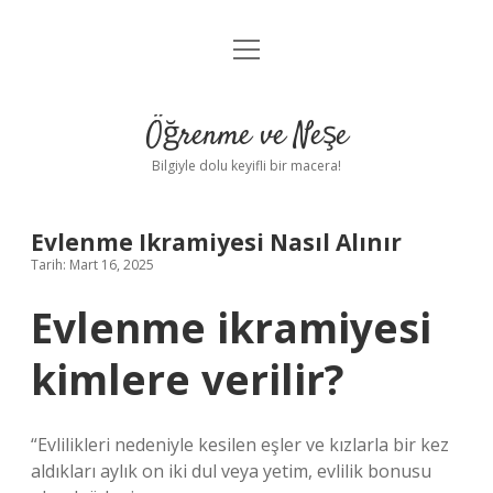
menüyü
Anasayfa
aç
Gizlilik Politikası
Öğrenme ve Neşe
Yasal Uyarı
Bilgiyle dolu keyifli bir macera!
Hakkımızda
Evlenme Ikramiyesi Nasıl Alınır
Tarih: Mart 16, 2025
Evlenme ikramiyesi
kimlere verilir?
“Evlilikleri nedeniyle kesilen eşler ve kızlarla bir kez
aldıkları aylık on iki dul veya yetim, evlilik bonusu