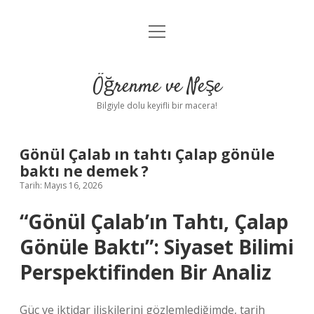
menüyü
Anasayfa
aç
Gizlilik Politikası
Öğrenme ve Neşe
Yasal Uyarı
Bilgiyle dolu keyifli bir macera!
Hakkımızda
Gönül Çalab ın tahtı Çalap gönüle
baktı ne demek ?
Tarih: Mayıs 16, 2026
“Gönül Çalab’ın Tahtı, Çalap
Gönüle Baktı”: Siyaset Bilimi
Perspektifinden Bir Analiz
Güç ve iktidar ilişkilerini gözlemlediğimde, tarih