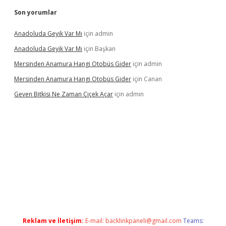
Son yorumlar
Anadoluda Geyik Var Mı
için
admin
Anadoluda Geyik Var Mı
için
Başkan
Mersinden Anamura Hangi Otobüs Gider
için
admin
Mersinden Anamura Hangi Otobüs Gider
için
Canan
Geven Bitkisi Ne Zaman Çiçek Açar
için
admin
betexper güncel giriş
Reklam ve İletişim:
E-mail:
backlinkpaneli@gmail.com
Teams: