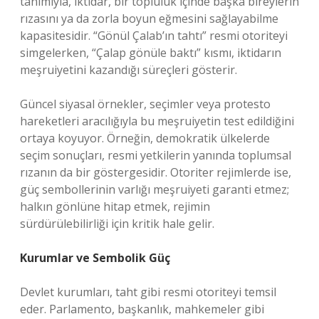
tanımıyla, iktidar, bir topluluk içinde başka bireylerin
rızasını ya da zorla boyun eğmesini sağlayabilme
kapasitesidir. “Gönül Çalab’ın tahtı” resmi otoriteyi
simgelerken, “Çalap gönüle baktı” kısmı, iktidarın
meşruiyetini kazandığı süreçleri gösterir.
Güncel siyasal örnekler, seçimler veya protesto
hareketleri aracılığıyla bu meşruiyetin test edildiğini
ortaya koyuyor. Örneğin, demokratik ülkelerde
seçim sonuçları, resmi yetkilerin yanında toplumsal
rızanın da bir göstergesidir. Otoriter rejimlerde ise,
güç sembollerinin varlığı meşruiyeti garanti etmez;
halkın gönlüne hitap etmek, rejimin
sürdürülebilirliği için kritik hale gelir.
Kurumlar ve Sembolik Güç
Devlet kurumları, taht gibi resmi otoriteyi temsil
eder. Parlamento, başkanlık, mahkemeler gibi