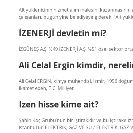
Alt yüklenicinin hizmet alım ihalesini kazanmasının 
çalışanları, bugün yine belediyeye giderek, “Alt yükl
İZENERJİ devletin mi?
İZGÜNEŞ A.Ş. %49 İZENERJİ A.Ş. %51 özel sektör orta
Ali Celal Ergin kimdir, nereli
Ali Celal ERGİN, kimya mühendisi, İzmir, 1956 doğum
ikamet eden, T.C. Milliyet
Izen hisse kime ait?
Şahin Koç Grubu’nun bir iştirakidir ve bu iştirake İzm
İstanbul’un ELEKTRİK, GAZ VE SU / ELEKTRİK, GAZ V