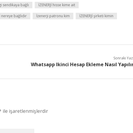
gi sendikaya bağlı
İZENERJİ hisse kime ait
İ nereye bağlıdır
İzenerji patronu kim
İZENERJİ şirketi kimin
Sonraki Yaz
Whatsapp Ikinci Hesap Ekleme Nasıl Yapılı
*
ile işaretlenmişlerdir