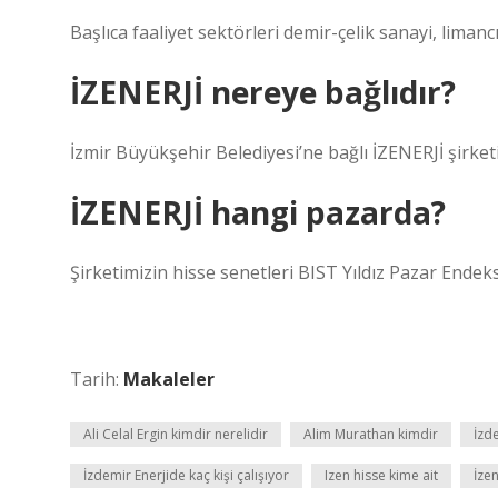
Başlıca faaliyet sektörleri demir-çelik sanayi, limanc
İZENERJİ nereye bağlıdır?
İzmir Büyükşehir Belediyesi’ne bağlı İZENERJİ şirket
İZENERJİ hangi pazarda?
Şirketimizin hisse senetleri BIST Yıldız Pazar Endek
Tarih:
Makaleler
Ali Celal Ergin kimdir nerelidir
Alim Murathan kimdir
İzde
İzdemir Enerjide kaç kişi çalışıyor
Izen hisse kime ait
İze