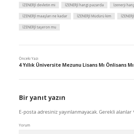
İZENERJİ devletin mi
İZENERJİ hangi pazarda
İzenerji han
İZENERJİ maaşları ne kadar
İZENERJİ Müdürü kim
İZENERJ
İZENERJİ taşeron mu
Önceki Yazı
4 Yıllık Üniversite Mezunu Lisans Mı Önlisans Mı
Bir yanıt yazın
E-posta adresiniz yayınlanmayacak.
Gerekli alanlar
Yorum