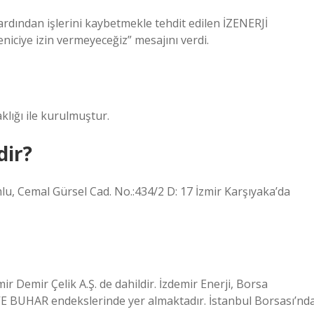
ardından işlerini kaybetmekle tehdit edilen İZENERJİ
eniciye izin vermeyeceğiz” mesajını verdi.
klığı ile kurulmuştur.
dir?
lu, Cemal Gürsel Cad. No.:434/2 D: 17 İzmir Karşıyaka’da
ir Demir Çelik A.Ş. de dahildir. İzdemir Enerji, Borsa
E BUHAR endekslerinde yer almaktadır. İstanbul Borsası’nd