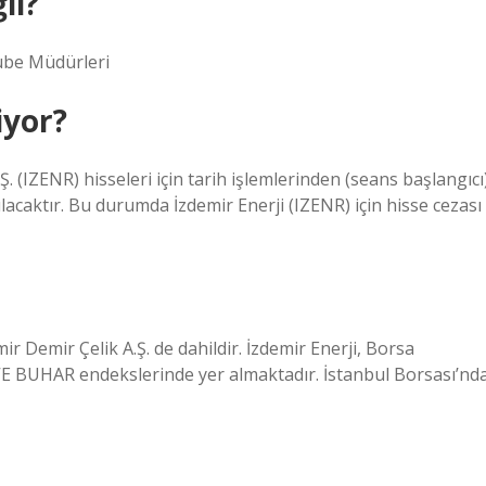
lı?
 Şube Müdürleri
iyor?
Ş. (IZENR) hisseleri için tarih işlemlerinden (seans başlangıcı
lacaktır. Bu durumda İzdemir Enerji (IZENR) için hisse cezası
ir Demir Çelik A.Ş. de dahildir. İzdemir Enerji, Borsa
E BUHAR endekslerinde yer almaktadır. İstanbul Borsası’nd