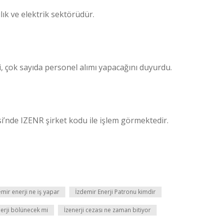
ılık ve elektrik sektörüdür.
i, çok sayıda personel alımı yapacağını duyurdu.
si’nde IZENR şirket kodu ile işlem görmektedir.
mir enerji ne iş yapar
İzdemir Enerji Patronu kimdir
nerji bölünecek mi
İzenerji cezası ne zaman bitiyor