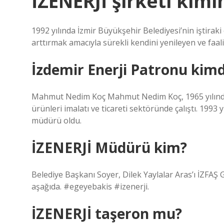
İZENERJİ şirketi kimi
1992 yılında İzmir Büyükşehir Belediyesi’nin iştira
arttırmak amacıyla sürekli kendini yenileyen ve faaliy
İzdemir Enerji Patronu kimd
Mahmut Nedim Koç Mahmut Nedim Koç, 1965 yılında Ş
ürünleri imalatı ve ticareti sektöründe çalıştı. 1993
müdürü oldu.
İZENERJİ Müdürü kim?
Belediye Başkanı Soyer, Dilek Yaylalar Aras’ı İZFAŞ 
aşağıda. #egeyebakis #izenerji.
İZENERJİ taşeron mu?