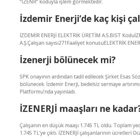
“IZENR” koduyla işlem görmektedir.
İzdemir Enerji’de kaç kişi çal
İZDEMİR ENERJİ ELEKTRİK ÜRETİM A.S.BIST Koduİ
A.Ş.Çalışan sayısı271Faaliyet konusuELEKTRİK ENE
İzenerji bölünecek mi?
SPK onayının ardından tadil edilecek Şirket Esas S
bölünecek. İzdemir Enerji, bedelsiz sermaye artırım
Platformu’nda yayınladı.
İZENERJİ maaşları ne kadar
Çalışanın en düşük maaşı 1.745 TL oldu. Toplam yed
1.745 TL’ye çıktı. İZENERJİ çalışanlarının ücretleri 