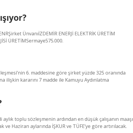
ışıyor?
ZENRŞirket ÜnvanıİZDEMİR ENERJİ ELEKTRİK ÜRETİM
RJİSİ ÜRETİMSermaye575.000.
özleşmesi’nin 6. maddesine göre şirket yüzde 325 oranında
ına ilişkin kararını 7 madde ile Kamuyu Aydınlatma
?
i aylık toplu sözleşmenin ardından en düşük çalışanın maaşı
Ocak ve Haziran aylarında İŞKUR ve TÜFE’ye göre artırılacak.