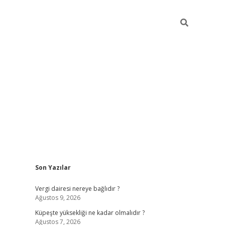
Sidebar
Son Yazılar
betexper güncel giriş
Vergi dairesi nereye bağlıdır ?
Ağustos 9, 2026
Küpeşte yüksekliği ne kadar olmalıdır ?
Ağustos 7, 2026