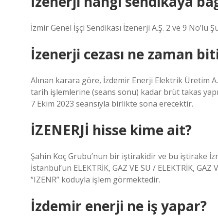
İzenerji hangi sendikaya bağ
İzmir Genel İşçi Sendikası İzenerji A.Ş. 2 ve 9 No’lu
İzenerji cezası ne zaman bit
Alınan karara göre, İzdemir Enerji Elektrik Üretim A.
tarih işlemlerine (seans sonu) kadar brüt takas yapı
7 Ekim 2023 seansıyla birlikte sona erecektir.
İZENERJİ hisse kime ait?
Şahin Koç Grubu’nun bir iştirakidir ve bu iştirake İzm
İstanbul’un ELEKTRİK, GAZ VE SU / ELEKTRİK, GAZ V
“IZENR” koduyla işlem görmektedir.
İzdemir enerji ne iş yapar?