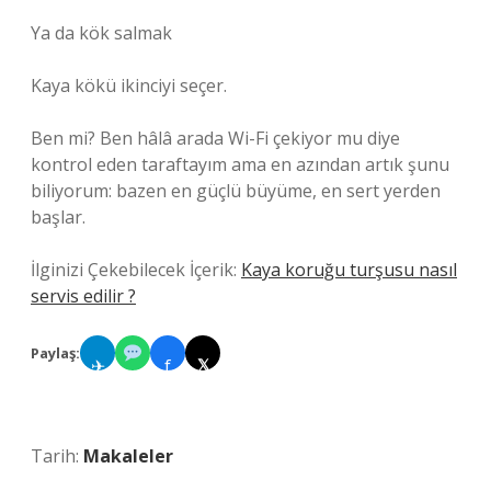
Ya da kök salmak
Kaya kökü ikinciyi seçer.
Ben mi? Ben hâlâ arada Wi-Fi çekiyor mu diye
kontrol eden taraftayım ama en azından artık şunu
biliyorum: bazen en güçlü büyüme, en sert yerden
başlar.
İlginizi Çekebilecek İçerik:
Kaya koruğu turşusu nasıl
servis edilir ?
Paylaş:
✈
f
𝕏
Tarih:
Makaleler