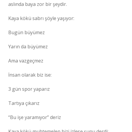
aslında baya zor bir şeydir.
Kaya kökü sabrı şöyle yaşıyor:
Bugün büyümez
Yarın da büyümez
Ama vazgeçmez
İnsan olarak biz ise:
3 gün spor yaparız
Tartıya çıkarız
“Bu işe yaramıyor” deriz
Kaya kökü muhtemelen bizi izlese şunu derdi: