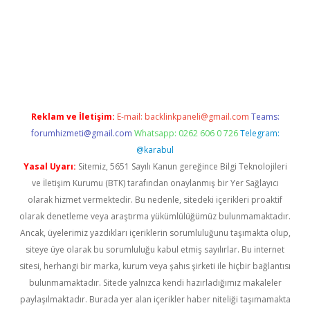
ncel giriş
Reklam ve İletişim:
E-mail:
backlinkpaneli@gmail.com
Teams:
forumhizmeti@gmail.com
Whatsapp: 0262 606 0 726
Telegram:
@karabul
Yasal Uyarı:
Sitemiz, 5651 Sayılı Kanun gereğince Bilgi Teknolojileri
ve İletişim Kurumu (BTK) tarafından onaylanmış bir Yer Sağlayıcı
olarak hizmet vermektedir. Bu nedenle, sitedeki içerikleri proaktif
olarak denetleme veya araştırma yükümlülüğümüz bulunmamaktadır.
Ancak, üyelerimiz yazdıkları içeriklerin sorumluluğunu taşımakta olup,
siteye üye olarak bu sorumluluğu kabul etmiş sayılırlar. Bu internet
sitesi, herhangi bir marka, kurum veya şahıs şirketi ile hiçbir bağlantısı
bulunmamaktadır. Sitede yalnızca kendi hazırladığımız makaleler
paylaşılmaktadır. Burada yer alan içerikler haber niteliği taşımamakta