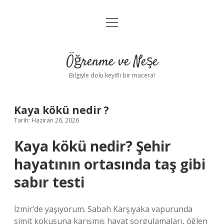
menüyü
Anasayfa
aç
Gizlilik Politikası
Öğrenme ve Neşe
Yasal Uyarı
Bilgiyle dolu keyifli bir macera!
Hakkımızda
Kaya kökü nedir ?
Tarih: Haziran 26, 2026
Kaya kökü nedir? Şehir
hayatının ortasında taş gibi
sabır testi
İzmir’de yaşıyorum. Sabah Karşıyaka vapurunda
simit kokusuna karışmış hayat sorgulamaları, öğlen