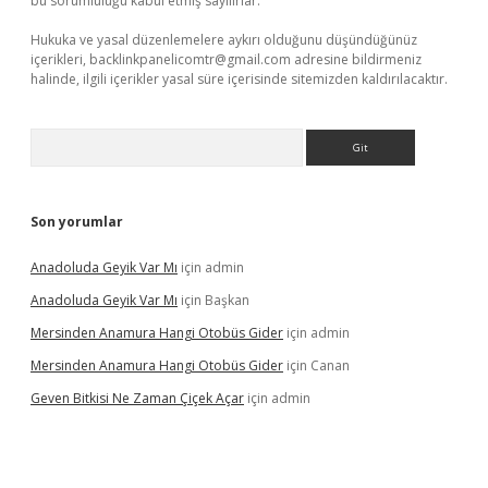
bu sorumluluğu kabul etmiş sayılırlar.
Hukuka ve yasal düzenlemelere aykırı olduğunu düşündüğünüz
içerikleri,
backlinkpanelicomtr@gmail.com
adresine bildirmeniz
halinde, ilgili içerikler yasal süre içerisinde sitemizden kaldırılacaktır.
Arama
Son yorumlar
Anadoluda Geyik Var Mı
için
admin
Anadoluda Geyik Var Mı
için
Başkan
Mersinden Anamura Hangi Otobüs Gider
için
admin
Mersinden Anamura Hangi Otobüs Gider
için
Canan
Geven Bitkisi Ne Zaman Çiçek Açar
için
admin