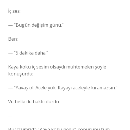
İç ses:
— “Bugün değişim günü.”
Ben:
— “5 dakika daha.”
Kaya kökü iç sesim olsaydı muhtemelen şöyle
konuşurdu:
— “Yavaş ol. Acele yok. Kayayı aceleyle kıramazsın.”
Ve belki de haklı olurdu.
—
Bu yazımızda “Kaya kökü nedir” konusunu tüm