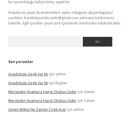
bu sorumluluğu kabul etmiş sayılırlar.
Hukuka ve yasal düzenlemelere aykırı olduğunu düşündüğünüz
içerikleri,
backlinkpanelicomtr@gmail.com
adresine bildirmeniz
halinde, ilgili içerikler yasal süre içerisinde sitemizden kaldırılacaktır.
Arama
Son yorumlar
Anadoluda Geyik Var Mı
için
admin
Anadoluda Geyik Var Mı
için
Başkan
Mersinden Anamura Hangi Otobüs Gider
için
admin
Mersinden Anamura Hangi Otobüs Gider
için
Canan
Geven Bitkisi Ne Zaman Çiçek Açar
için
admin