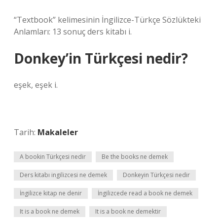
“Textbook” kelimesinin İngilizce-Türkçe Sözlükteki
Anlamları: 13 sonuç ders kitabı i.
Donkey’in Türkçesi nedir?
eşek, eşek i.
Tarih:
Makaleler
A bookin Türkçesi nedir
Be the books ne demek
Ders kitabı ingilizcesi ne demek
Donkeyin Türkçesi nedir
İngilizce kitap ne denir
İngilizcede read a book ne demek
It is a book ne demek
It is a book ne demektir