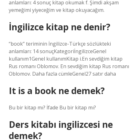
anlamları: 4 sonuç kitap okumak f. Şimdi akşam
yemeğimi yiyeceğim ve kitap okuyacağım.
İngilizce kitap ne denir?
“book” teriminin İngilizce-Türkçe sözlükteki
anlamları: 14 sonuçKategoriİngilizceGenel
kullanım1Genel kullanımKitap i.En sevdiğim kitap
Rus romanı Oblomov. En sevdiğim kitap Rus romanı
Oblomov. Daha fazla cümleGenel27 satır daha
It is a book ne demek?
Bu bir kitap mı? İfade Bu bir kitap mı?
Ders kitabı ingilizcesi ne
demek?