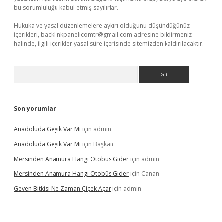
bu sorumluluğu kabul etmiş sayılırlar.
Hukuka ve yasal düzenlemelere aykırı olduğunu düşündüğünüz
içerikleri,
backlinkpanelicomtr@gmail.com
adresine bildirmeniz
halinde, ilgili içerikler yasal süre içerisinde sitemizden kaldırılacaktır.
Arama
Son yorumlar
Anadoluda Geyik Var Mı
için
admin
Anadoluda Geyik Var Mı
için
Başkan
Mersinden Anamura Hangi Otobüs Gider
için
admin
Mersinden Anamura Hangi Otobüs Gider
için
Canan
Geven Bitkisi Ne Zaman Çiçek Açar
için
admin