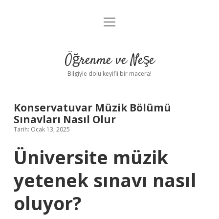
menüyü
Anasayfa
aç
Gizlilik Politikası
Öğrenme ve Neşe
Yasal Uyarı
Bilgiyle dolu keyifli bir macera!
Hakkımızda
Konservatuvar Müzik Bölümü
Sınavları Nasıl Olur
Tarih: Ocak 13, 2025
Üniversite müzik
yetenek sınavı nasıl
oluyor?