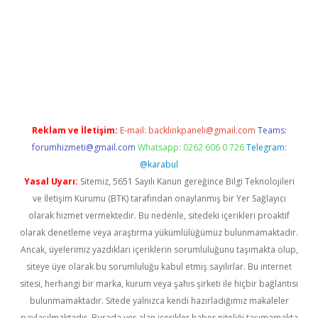
ş
Reklam ve İletişim:
E-mail:
backlinkpaneli@gmail.com
Teams:
forumhizmeti@gmail.com
Whatsapp: 0262 606 0 726
Telegram:
@karabul
Yasal Uyarı:
Sitemiz, 5651 Sayılı Kanun gereğince Bilgi Teknolojileri
ve İletişim Kurumu (BTK) tarafından onaylanmış bir Yer Sağlayıcı
olarak hizmet vermektedir. Bu nedenle, sitedeki içerikleri proaktif
olarak denetleme veya araştırma yükümlülüğümüz bulunmamaktadır.
Ancak, üyelerimiz yazdıkları içeriklerin sorumluluğunu taşımakta olup,
siteye üye olarak bu sorumluluğu kabul etmiş sayılırlar. Bu internet
sitesi, herhangi bir marka, kurum veya şahıs şirketi ile hiçbir bağlantısı
bulunmamaktadır. Sitede yalnızca kendi hazırladığımız makaleler
paylaşılmaktadır. Burada yer alan içerikler haber niteliği taşımamakta