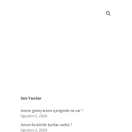
Sidebar
Son Yazılar
betexper güncel giriş
Avene güneş kremi içeriğinde ne var ?
Ağustos 5, 2026
Amon Ra kimdir kurtlar vadisi ?
Ağustos 3, 2026