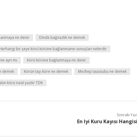
nanmaya ne denir
Dinde bağnazlık ne demek
Herhangi bir şeye körü körüne bağlanmanın sonuçları nelerdir
ne ayrı mı
Körü körüne bağlanmaya ne denir
ne demek
Körün taşı köre ne demek
Mezhep taassubu ne demek
tün körü nasıl yazılır TDK
Sonraki Yaz
En Iyi Kuru Kayısı Hangis