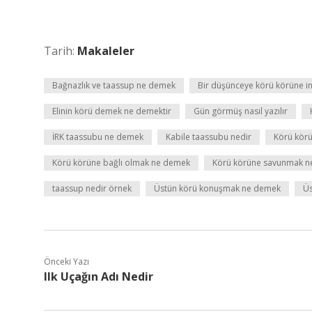
Tarih:
Makaleler
Bağnazlık ve taassup ne demek
Bir düşünceye körü körüne i
Elinin körü demek ne demektir
Gün görmüş nasıl yazılır
İRK taassubu ne demek
Kabile taassubu nedir
Körü körü
Körü körüne bağlı olmak ne demek
Körü körüne savunmak 
taassup nedir örnek
Üstün körü konuşmak ne demek
Üs
Önceki Yazı
Ilk Uçağın Adı Nedir