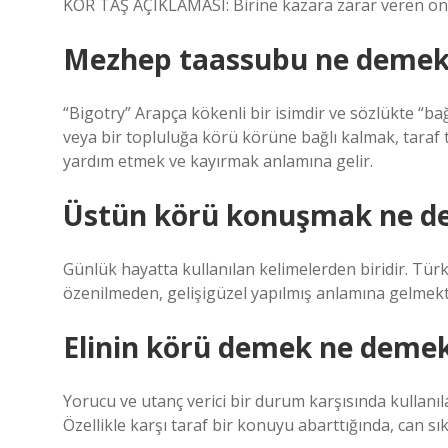
KÖR TAŞ AÇIKLAMASI: Birine kazara zarar veren ön
Mezhep taassubu ne demek
“Bigotry” Arapça kökenli bir isimdir ve sözlükte “ba
veya bir topluluğa körü körüne bağlı kalmak, taraf 
yardım etmek ve kayırmak anlamına gelir.
Üstün körü konuşmak ne d
Günlük hayatta kullanılan kelimelerden biridir. Tür
özenilmeden, gelişigüzel yapılmış anlamına gelmekt
Elinin körü demek ne demek
Yorucu ve utanç verici bir durum karşısında kullanı
Özellikle karşı taraf bir konuyu abarttığında, can sıkı