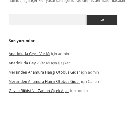
halinde, ilgili içerikler yasal süre içerisinde sitemizden kaldırılacaktır.
Arama
Son yorumlar
Anadoluda Geyik Var Mı
için
admin
Anadoluda Geyik Var Mı
için
Başkan
Mersinden Anamura Hangi Otobüs Gider
için
admin
Mersinden Anamura Hangi Otobüs Gider
için
Canan
Geven Bitkisi Ne Zaman Çiçek Açar
için
admin