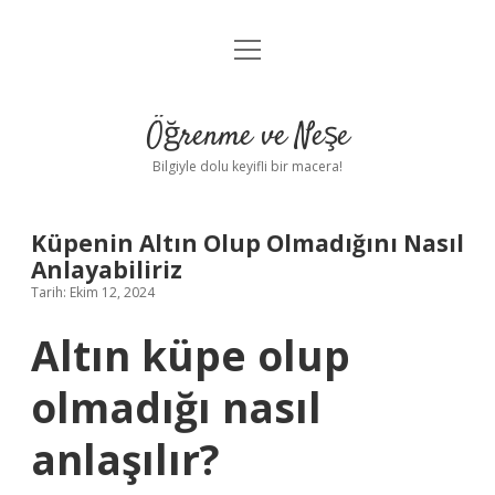
menüyü
Anasayfa
aç
Gizlilik Politikası
Öğrenme ve Neşe
Yasal Uyarı
Bilgiyle dolu keyifli bir macera!
Hakkımızda
Küpenin Altın Olup Olmadığını Nasıl
Anlayabiliriz
Tarih: Ekim 12, 2024
Altın küpe olup
olmadığı nasıl
anlaşılır?