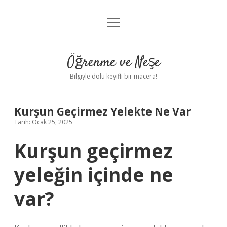
menüyü
Anasayfa
aç
Gizlilik Politikası
Öğrenme ve Neşe
Yasal Uyarı
Bilgiyle dolu keyifli bir macera!
Hakkımızda
Kurşun Geçirmez Yelekte Ne Var
Tarih: Ocak 25, 2025
Kurşun geçirmez
yeleğin içinde ne
var?