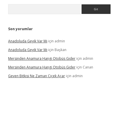
Arama
Son yorumlar
Anadoluda Geyik Var Mı
için
admin
Anadoluda Geyik Var Mı
için
Başkan
Mersinden Anamura Hangi Otobüs Gider
için
admin
Mersinden Anamura Hangi Otobüs Gider
için
Canan
Geven Bitkisi Ne Zaman Çiçek Açar
için
admin
exper güncel giriş