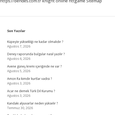
https://bendes.com.tr
knight online
nttgame
Sitemap
Sidebar
Son Yazılar
Küpeşte yüksekliği ne kadar olmalıdır ?
Ağustos 7, 2026
Deney raporunda bulgular nasıl yazılır ?
Ağustos 6, 2026
Avene güneş kremi içeriğinde ne var ?
Ağustos 5, 2026
Amon Ra kimdir kurtlar vadisi ?
Ağustos 3, 2026
Acar ne demek Türk Dil Kurumu ?
Ağustos 3, 2026
Kandaki alyuvarlar neden yükselir ?
Temmuz 30, 2026