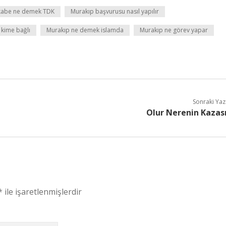
abe ne demek TDK
Murakıp başvurusu nasıl yapılır
 kime bağlı
Murakıp ne demek islamda
Murakıp ne görev yapar
Sonraki Yaz
Olur Nerenin Kazas
*
ile işaretlenmişlerdir