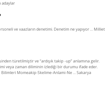
n adaylar
?
ersoneli ve vaazların denetimi. Denetim ne yapıyor … Milliet
nden türetilmiştir ve “ardışık takip -up” anlamına gelir.
imi veya zaman diliminin izlediği bir durumu ifade eder.
si Bilimleri Momeakip-Skelime-Anlami-Ne … Sakarya