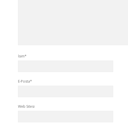
İsim*
E-Posta*
Web Sitesi