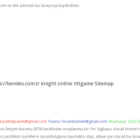
im ve site adresim bu tarayıcıya kaydedilsin.
s://bendes.com.tr
knight online
nttgame
Sitemap
backlinkpaneli@gmail.com
Teams:
forumhizmeti@gmail.com
Whatsapp: 0262 6
i ve İletişim Kurumu (BTK) tarafından onaylanmış bir Yer Sağlayıcı olarak hizmet 
zdıkları içeriklerin sorumluluğunu taşımakta olup, siteye üye olarak bu sorumlu