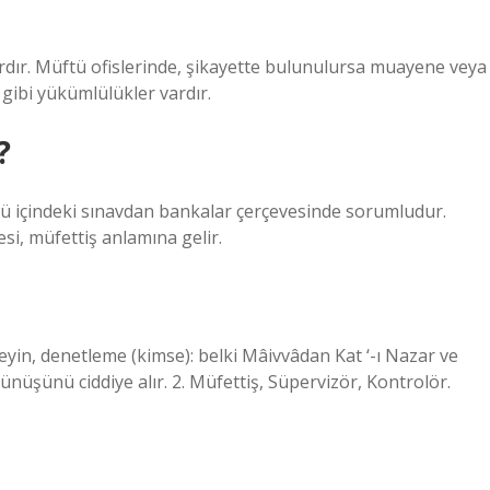
rdır. Müftü ofislerinde, şikayette bulunulursa muayene veya
 gibi yükümlülükler vardır.
?
sü içindeki sınavdan bankalar çerçevesinde sorumludur.
, müfettiş anlamına gelir.
eyin, denetleme (kimse): belki Mâivvâdan Kat ‘-ı Nazar ve
üşünü ciddiye alır. 2. Müfettiş, Süpervizör, Kontrolör.