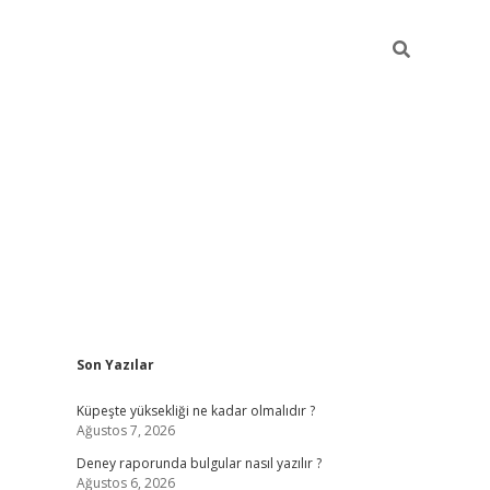
Sidebar
Son Yazılar
betexper güncel giriş
Küpeşte yüksekliği ne kadar olmalıdır ?
Ağustos 7, 2026
Deney raporunda bulgular nasıl yazılır ?
Ağustos 6, 2026