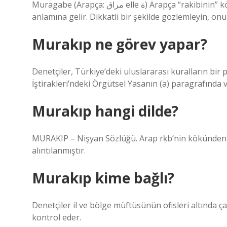
Muragabe (Arapça: مراق elle ة) Arapça “rakibinin” kökeninden türetilen bir Sufi uygulamasıdır, yani “casus”
anlamına gelir. Dikkatli bir şekilde gözlemleyin, onun
Murakıp ne görev yapar?
Denetçiler, Türkiye’deki uluslararası kuralların bir 
İştirakleri’ndeki Örgütsel Yasanın (a) paragrafında v
Murakıp hangi dilde?
MURAKIP – Nişyan Sözlüğü. Arap rḳb’nin kökünden Murāḳib مراقب “gözlem, gözeti
alıntılanmıştır.
Murakıp kime bağlı?
Denetçiler il ve bölge müftüsünün ofisleri altında ç
kontrol eder.