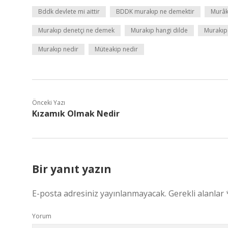
Bddk devlete mi aittir
BDDK murakıp ne demektir
Murâk
Murakıp denetçi ne demek
Murakıp hangi dilde
Murakıp
Murakıp nedir
Müteakip nedir
Önceki Yazı
Kızamık Olmak Nedir
Bir yanıt yazın
E-posta adresiniz yayınlanmayacak.
Gerekli alanlar
Yorum