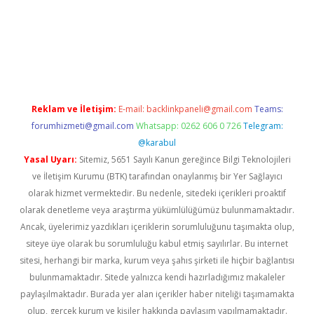
betexper güncel giriş
Reklam ve İletişim:
E-mail:
backlinkpaneli@gmail.com
Teams:
forumhizmeti@gmail.com
Whatsapp: 0262 606 0 726
Telegram:
@karabul
Yasal Uyarı:
Sitemiz, 5651 Sayılı Kanun gereğince Bilgi Teknolojileri
ve İletişim Kurumu (BTK) tarafından onaylanmış bir Yer Sağlayıcı
olarak hizmet vermektedir. Bu nedenle, sitedeki içerikleri proaktif
olarak denetleme veya araştırma yükümlülüğümüz bulunmamaktadır.
Ancak, üyelerimiz yazdıkları içeriklerin sorumluluğunu taşımakta olup,
siteye üye olarak bu sorumluluğu kabul etmiş sayılırlar. Bu internet
sitesi, herhangi bir marka, kurum veya şahıs şirketi ile hiçbir bağlantısı
bulunmamaktadır. Sitede yalnızca kendi hazırladığımız makaleler
paylaşılmaktadır. Burada yer alan içerikler haber niteliği taşımamakta
olup, gerçek kurum ve kişiler hakkında paylaşım yapılmamaktadır.