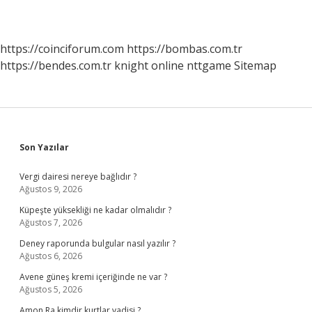
https://coinciforum.com
https://bombas.com.tr
https://bendes.com.tr
knight online
nttgame
Sitemap
Sidebar
Son Yazılar
Vergi dairesi nereye bağlıdır ?
Ağustos 9, 2026
Küpeşte yüksekliği ne kadar olmalıdır ?
Ağustos 7, 2026
Deney raporunda bulgular nasıl yazılır ?
Ağustos 6, 2026
Avene güneş kremi içeriğinde ne var ?
Ağustos 5, 2026
Amon Ra kimdir kurtlar vadisi ?