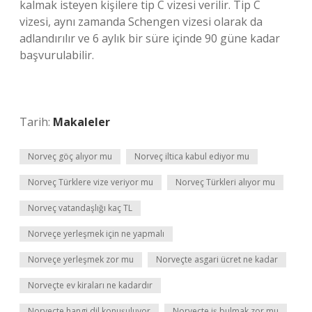
kalmak isteyen kişilere tip C vizesi verilir. Tip C
vizesi, aynı zamanda Schengen vizesi olarak da
adlandırılır ve 6 aylık bir süre içinde 90 güne kadar
başvurulabilir.
Tarih:
Makaleler
Norveç göç alıyor mu
Norveç iltica kabul ediyor mu
Norveç Türklere vize veriyor mu
Norveç Türkleri alıyor mu
Norveç vatandaşlığı kaç TL
Norveçe yerleşmek için ne yapmalı
Norveçe yerleşmek zor mu
Norveçte asgari ücret ne kadar
Norveçte ev kiraları ne kadardır
Norveçte hangi dil konuşuluyor
Norveçte iş bulmak zor mu