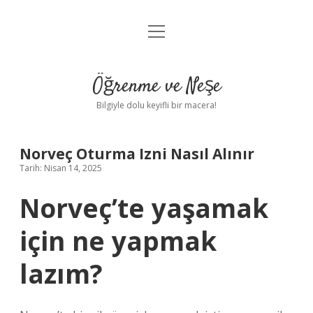
menüyü
Anasayfa
aç
Gizlilik Politikası
Öğrenme ve Neşe
Yasal Uyarı
Bilgiyle dolu keyifli bir macera!
Hakkımızda
Norveç Oturma Izni Nasıl Alınır
Tarih: Nisan 14, 2025
Norveç’te yaşamak
için ne yapmak
lazım?