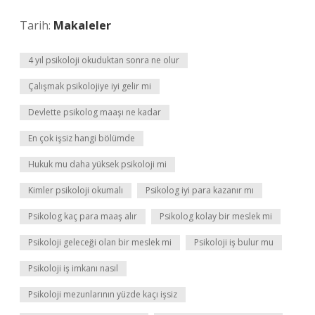
Tarih:
Makaleler
4 yıl psikoloji okuduktan sonra ne olur
Çalışmak psikolojiye iyi gelir mi
Devlette psikolog maaşı ne kadar
En çok işsiz hangi bölümde
Hukuk mu daha yüksek psikoloji mi
Kimler psikoloji okumalı
Psikolog iyi para kazanır mı
Psikolog kaç para maaş alır
Psikolog kolay bir meslek mi
Psikoloji geleceği olan bir meslek mi
Psikoloji iş bulur mu
Psikoloji iş imkanı nasıl
Psikoloji mezunlarının yüzde kaçı işsiz