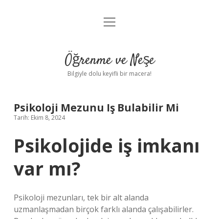
menüyü
Anasayfa
aç
Gizlilik Politikası
Öğrenme ve Neşe
Yasal Uyarı
Bilgiyle dolu keyifli bir macera!
Hakkımızda
Psikoloji Mezunu Iş Bulabilir Mi
Tarih: Ekim 8, 2024
Psikolojide iş imkanı
var mı?
Psikoloji mezunları, tek bir alt alanda
uzmanlaşmadan birçok farklı alanda çalışabilirler.