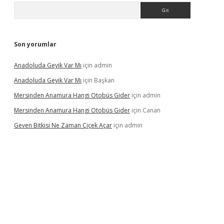
Arama
Son yorumlar
Anadoluda Geyik Var Mı
için
admin
Anadoluda Geyik Var Mı
için
Başkan
Mersinden Anamura Hangi Otobüs Gider
için
admin
Mersinden Anamura Hangi Otobüs Gider
için
Canan
Geven Bitkisi Ne Zaman Çiçek Açar
için
admin
exper güncel giriş