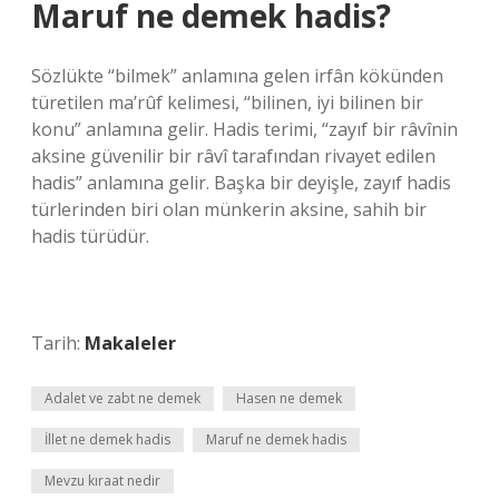
Maruf ne demek hadis?
Sözlükte “bilmek” anlamına gelen irfân kökünden
türetilen ma’rûf kelimesi, “bilinen, iyi bilinen bir
konu” anlamına gelir. Hadis terimi, “zayıf bir râvînin
aksine güvenilir bir râvî tarafından rivayet edilen
hadis” anlamına gelir. Başka bir deyişle, zayıf hadis
türlerinden biri olan münkerin aksine, sahih bir
hadis türüdür.
Tarih:
Makaleler
Adalet ve zabt ne demek
Hasen ne demek
İllet ne demek hadis
Maruf ne demek hadis
Mevzu kıraat nedir