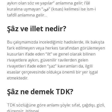
aykırı olan söz ve yapılar” anlamına gelir; i’lâl
kuralına uymayan “قود” (kısas) kelimesi ise ism-i
tafdîl anlamına gelir…
Şâz ve illet nedir?
Bu çalışmamızda incelediğimiz hadislerde, ilk bakışta
fark edilmeyen veya herkes tarafından görülemeyen
kusurları ifade eden “ilt” ve genel olarak bilinen
rivayetlere aykırı, güvenilir ravilerden gelen
rivayetleri ifade eden “şaz” kavramları da, ilgili
esaslar çerçevesinde oldukça önemli bir yer işgal
etmektedir.
Şâz ne demek TDK?
TDK sözlüğüne göre anlamı şöyle: sıfat, çağdışı, gizli,
düzensiz, istisnai.