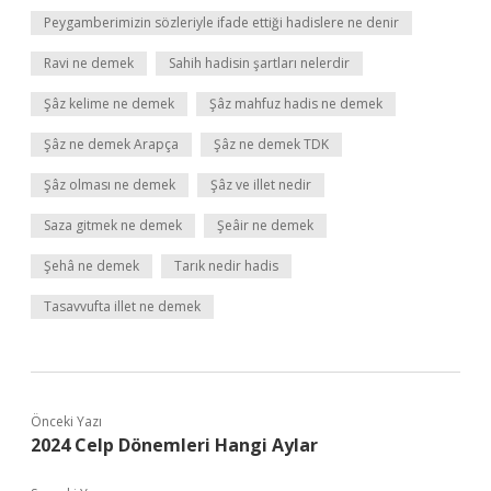
Peygamberimizin sözleriyle ifade ettiği hadislere ne denir
Ravi ne demek
Sahih hadisin şartları nelerdir
Şâz kelime ne demek
Şâz mahfuz hadis ne demek
Şâz ne demek Arapça
Şâz ne demek TDK
Şâz olması ne demek
Şâz ve illet nedir
Saza gitmek ne demek
Şeâir ne demek
Şehâ ne demek
Tarık nedir hadis
Tasavvufta illet ne demek
Önceki Yazı
2024 Celp Dönemleri Hangi Aylar