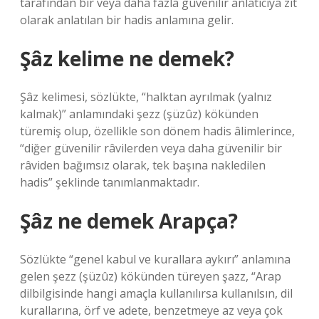
tarafından bir veya daha fazla güvenilir anlatıcıya zıt
olarak anlatılan bir hadis anlamına gelir.
Şâz kelime ne demek?
Şâz kelimesi, sözlükte, “halktan ayrılmak (yalnız
kalmak)” anlamındaki şezz (şüzûz) kökünden
türemiş olup, özellikle son dönem hadis âlimlerince,
“diğer güvenilir râvilerden veya daha güvenilir bir
râviden bağımsız olarak, tek başına nakledilen
hadis” şeklinde tanımlanmaktadır.
Şâz ne demek Arapça?
Sözlükte “genel kabul ve kurallara aykırı” anlamına
gelen şezz (şüzûz) kökünden türeyen şazz, “Arap
dilbilgisinde hangi amaçla kullanılırsa kullanılsın, dil
kurallarına, örf ve adete, benzetmeye az veya çok