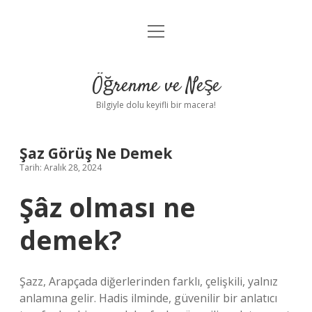
menüyü
Anasayfa
aç
Gizlilik Politikası
Öğrenme ve Neşe
Yasal Uyarı
Bilgiyle dolu keyifli bir macera!
Hakkımızda
Şaz Görüş Ne Demek
Tarih: Aralık 28, 2024
Şâz olması ne
demek?
Şazz, Arapçada diğerlerinden farklı, çelişkili, yalnız
anlamına gelir. Hadis ilminde, güvenilir bir anlatıcı