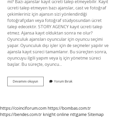
mi? Bazı ajanslar kayıt ücreti talep etmeyebilir. Kayıt
ücreti talep etmeyen bazı ajanslar, cast ve fotoğraf
çekimleriniz için ajansın sizi yönlendirdiği
fotoğrafçıdan veya fotoğraf stüdyosundan ücret
talep edecektir. STORY AGENCY kayıt ücreti talep
etmez. Ajansa kayıt olduktan sonra ne olur?
Oyunculuk ajansları oyuncular için oyuncu seçimi
yapar. Oyunculuk dışı işler için de seçmeler yapılır ve
ajansla kayıt süreci tamamlanır. Bu süreçten sonra,
oyuncuyu ilgili yapım veya iş için yönetme süreci
başlar. Bu süreçte, oyuncu…
Ajanslar
Devamını okuyun
Yorum Bırak
Ücret
Ister
Mi
https://coinciforum.com
https://bombas.com.tr
https://bendes.com.tr
knight online
nttgame
Sitemap