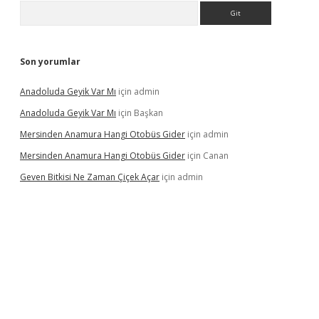
Arama
Son yorumlar
Anadoluda Geyik Var Mı
için
admin
Anadoluda Geyik Var Mı
için
Başkan
Mersinden Anamura Hangi Otobüs Gider
için
admin
Mersinden Anamura Hangi Otobüs Gider
için
Canan
Geven Bitkisi Ne Zaman Çiçek Açar
için
admin
ncel giriş