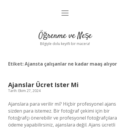
menüyü
Anasayfa
aç
Gizlilik Politikası
Öğrenme ve Neşe
Yasal Uyarı
Bilgiyle dolu keyifli bir macera!
Hakkımızda
Etiket:
Ajansta çalışanlar ne kadar maaş alıyor
Ajanslar Ücret Ister Mi
Tarih: Ekim 27, 2024
Ajanslara para verilir mi? Hiçbir profesyonel ajans
sizden para istemez. Bir fotoğraf çekimi için bir
fotoğrafçı önerebilir ve profesyonel fotoğrafçılara
ödeme yapabilirsiniz, ajanslara değil. Ajans ücretli