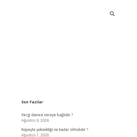
Sidebar
Son Yazılar
betexper güncel gir
Vergi dairesi nereye bağlıdır ?
Ağustos 9, 2026
Küpeşte yüksekliği ne kadar olmalıdır ?
Ağustos 7, 2026