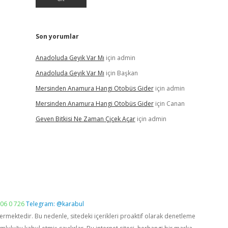
Son yorumlar
Anadoluda Geyik Var Mı
için
admin
Anadoluda Geyik Var Mı
için
Başkan
Mersinden Anamura Hangi Otobüs Gider
için
admin
Mersinden Anamura Hangi Otobüs Gider
için
Canan
Geven Bitkisi Ne Zaman Çiçek Açar
için
admin
06 0 726
Telegram: @karabul
vermektedir. Bu nedenle, sitedeki içerikleri proaktif olarak denetleme