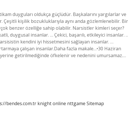
tikam duyguları oldukça güçlüdür. Başkalarını yargılarlar ve
 Çeşitli kişilik bozukluklarıyla aynı anda gözlemlenebilir. Bir
rçok benzer özelliğe sahip olabilir. Narsistler kimleri seçer?
tli, duygusal insanlar. … Çekici, başarılı, etkileyici insanlar. 
arsisistin kendini iyi hissetmesini sağlayan insanlar. …
urtarmaya çalışan insanlar.Daha fazla makale…•30 Haziran
i yerine getirilmediğinde öfkelenir ve nedenini umursamaz.…
s://bendes.com.tr
knight online
nttgame
Sitemap