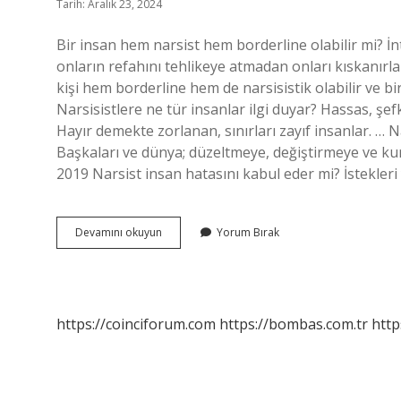
Tarih: Aralık 23, 2024
Bir insan hem narsist hem borderline olabilir mi? İn
onların refahını tehlikeye atmadan onları kıskanırlar.
kişi hem borderline hem de narsisistik olabilir ve bi
Narsisistlere ne tür insanlar ilgi duyar? Hassas, şefka
Hayır demekte zorlanan, sınırları zayıf insanlar. … N
Başkaları ve dünya; düzeltmeye, değiştirmeye ve k
2019 Narsist insan hatasını kabul eder mi? İstekler
Narsist
Devamını okuyun
Yorum Bırak
Neden
Borderline
Seçer
https://coinciforum.com
https://bombas.com.tr
http