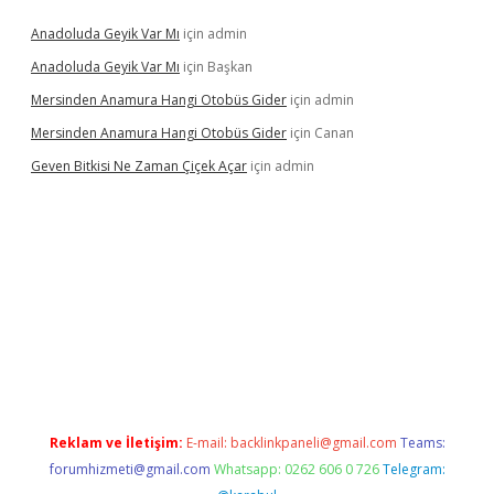
Anadoluda Geyik Var Mı
için
admin
Anadoluda Geyik Var Mı
için
Başkan
Mersinden Anamura Hangi Otobüs Gider
için
admin
Mersinden Anamura Hangi Otobüs Gider
için
Canan
Geven Bitkisi Ne Zaman Çiçek Açar
için
admin
etexper güncel giriş
Reklam ve İletişim:
E-mail:
backlinkpaneli@gmail.com
Teams:
forumhizmeti@gmail.com
Whatsapp: 0262 606 0 726
Telegram: