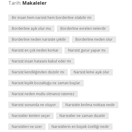
Tarih:
Makaleler
Bir insan hem narsist hem borderline olabilir mi
Borderline aşık olur mu
Borderline evreleri nelerdir
Borderline neden narsiste çekilir
Borderline neden olur
Narsist en çok neden korkar
Narsist gurur yapar mı
Narsist insan hatasını kabul eder mi
Narsist kendiliğinden düzelir mi
Narsist kime aşık olur
Narsist kişilik bozukluğu ne zaman başlar
Narsist neden mutlu olmanızı istemez
Narsist sonunda ne oluyor
Narsistin kırılma noktası nedir
Narsistler kimleri seçer
Narsistler ne zaman düzelir
Narsistleri ne üzer
Narsistlerin en büyük özelliği nedir