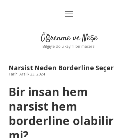
menüyü
Anasayfa
aç
Gizlilik Politikası
Öğrenme ve Neşe
Yasal Uyarı
Bilgiyle dolu keyifli bir macera!
Hakkımızda
Narsist Neden Borderline Seçer
Tarih: Aralık 23, 2024
Bir insan hem
narsist hem
borderline olabilir
mi?