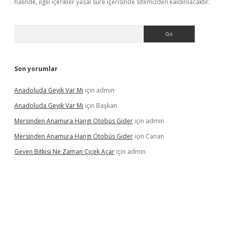
halinde, ilgili içerikler yasal süre içerisinde sitemizden kaldırılacaktır.
Arama
Son yorumlar
Anadoluda Geyik Var Mı
için
admin
Anadoluda Geyik Var Mı
için
Başkan
Mersinden Anamura Hangi Otobüs Gider
için
admin
Mersinden Anamura Hangi Otobüs Gider
için
Canan
Geven Bitkisi Ne Zaman Çiçek Açar
için
admin