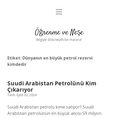
menüyü
Anasayfa
aç
Gizlilik Politikası
Öğrenme ve Neşe
Yasal Uyarı
Bilgiyle dolu keyifli bir macera!
Hakkımızda
Etiket:
Dünyanın en büyük petrol rezervi
kimdedir
Suudi Arabistan Petrolünü Kim
Çıkarıyor
Tarih: Eylül 30, 2024
Suudi Arabistan petrolü kime satıyor? Suudi
Arabistan petrolünün en büyük alıcısı 59 milyon