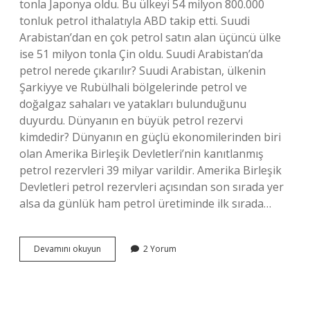
tonla Japonya oldu. Bu ülkeyi 54 milyon 800.000
tonluk petrol ithalatıyla ABD takip etti. Suudi
Arabistan’dan en çok petrol satın alan üçüncü ülke
ise 51 milyon tonla Çin oldu. Suudi Arabistan’da
petrol nerede çıkarılır? Suudi Arabistan, ülkenin
Şarkiyye ve Rubülhali bölgelerinde petrol ve
doğalgaz sahaları ve yatakları bulunduğunu
duyurdu. Dünyanın en büyük petrol rezervi
kimdedir? Dünyanın en güçlü ekonomilerinden biri
olan Amerika Birleşik Devletleri’nin kanıtlanmış
petrol rezervleri 39 milyar varildir. Amerika Birleşik
Devletleri petrol rezervleri açısından son sırada yer
alsa da günlük ham petrol üretiminde ilk sırada…
Suudi
Devamını okuyun
2 Yorum
Arabistan
Petrolünü
Kim
Çıkarıyor