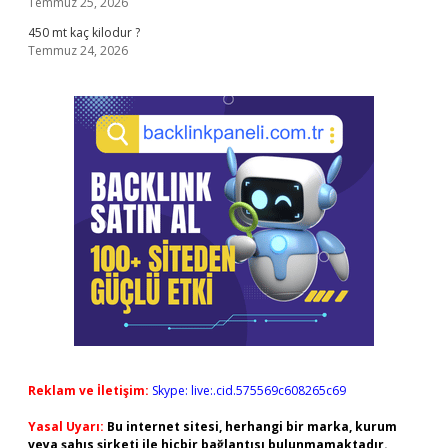
Temmuz 25, 2026
450 mt kaç kilodur ?
Temmuz 24, 2026
Reklam ve İletişim:
Skype: live:.cid.575569c608265c69
Yasal Uyarı:
Bu internet sitesi, herhangi bir marka, kurum
veya şahıs şirketi ile hiçbir bağlantısı bulunmamaktadır.