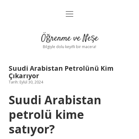
menüyü
Anasayfa
aç
Gizlilik Politikası
Öğrenme ve Neşe
Yasal Uyarı
Bilgiyle dolu keyifli bir macera!
Hakkımızda
Suudi Arabistan Petrolünü Kim
Çıkarıyor
Tarih: Eylül 30, 2024
Suudi Arabistan
petrolü kime
satıyor?