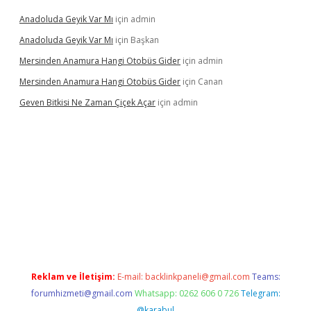
Anadoluda Geyik Var Mı
için
admin
Anadoluda Geyik Var Mı
için
Başkan
Mersinden Anamura Hangi Otobüs Gider
için
admin
Mersinden Anamura Hangi Otobüs Gider
için
Canan
Geven Bitkisi Ne Zaman Çiçek Açar
için
admin
exper güncel giriş
Reklam ve İletişim:
E-mail:
backlinkpaneli@gmail.com
Teams:
forumhizmeti@gmail.com
Whatsapp: 0262 606 0 726
Telegram:
@karabul