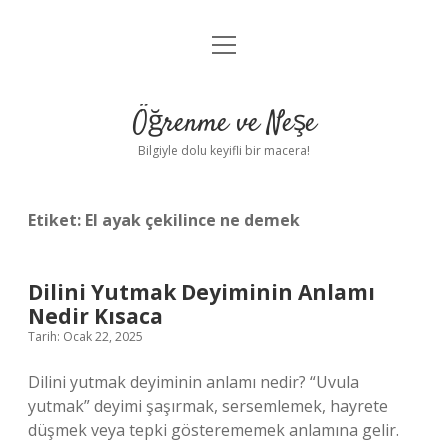
menüyü
Anasayfa
aç
Gizlilik Politikası
Öğrenme ve Neşe
Yasal Uyarı
Bilgiyle dolu keyifli bir macera!
Hakkımızda
Etiket:
El ayak çekilince ne demek
Dilini Yutmak Deyiminin Anlamı
Nedir Kısaca
Tarih: Ocak 22, 2025
Dilini yutmak deyiminin anlamı nedir? “Uvula
yutmak” deyimi şaşırmak, sersemlemek, hayrete
düşmek veya tepki gösterememek anlamına gelir.