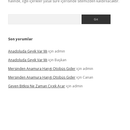
halinde, ilgili içerikler yasal süre içerisinde sitemizden kaldırılacaktır.
Arama
Son yorumlar
Anadoluda Geyik Var Mı
için
admin
Anadoluda Geyik Var Mı
için
Başkan
Mersinden Anamura Hangi Otobüs Gider
için
admin
Mersinden Anamura Hangi Otobüs Gider
için
Canan
Geven Bitkisi Ne Zaman Çiçek Açar
için
admin