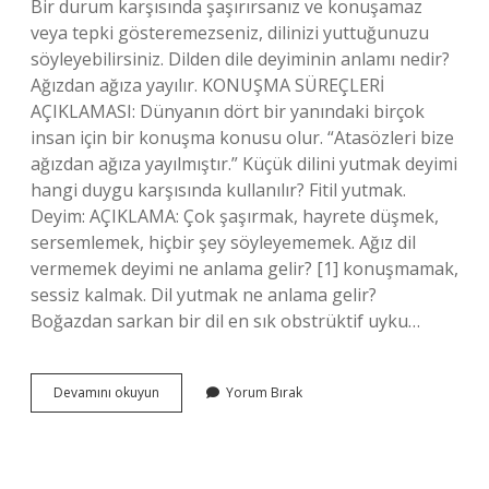
Bir durum karşısında şaşırırsanız ve konuşamaz
veya tepki gösteremezseniz, dilinizi yuttuğunuzu
söyleyebilirsiniz. Dilden dile deyiminin anlamı nedir?
Ağızdan ağıza yayılır. KONUŞMA SÜREÇLERİ
AÇIKLAMASI: Dünyanın dört bir yanındaki birçok
insan için bir konuşma konusu olur. “Atasözleri bize
ağızdan ağıza yayılmıştır.” Küçük dilini yutmak deyimi
hangi duygu karşısında kullanılır? Fitil yutmak.
Deyim: AÇIKLAMA: Çok şaşırmak, hayrete düşmek,
sersemlemek, hiçbir şey söyleyememek. Ağız dil
vermemek deyimi ne anlama gelir? [1] konuşmamak,
sessiz kalmak. Dil yutmak ne anlama gelir?
Boğazdan sarkan bir dil en sık obstrüktif uyku…
Dilini
Devamını okuyun
Yorum Bırak
Yutmak
Deyiminin
Anlamı
Nedir