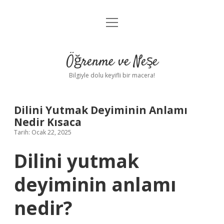
menüyü
Anasayfa
aç
Gizlilik Politikası
Öğrenme ve Neşe
Yasal Uyarı
Bilgiyle dolu keyifli bir macera!
Hakkımızda
Dilini Yutmak Deyiminin Anlamı
Nedir Kısaca
Tarih: Ocak 22, 2025
Dilini yutmak
deyiminin anlamı
nedir?