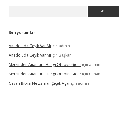
Arama
Son yorumlar
Anadoluda Geyik Var Mı
için
admin
Anadoluda Geyik Var Mı
için
Başkan
Mersinden Anamura Hangi Otobüs Gider
için
admin
Mersinden Anamura Hangi Otobüs Gider
için
Canan
Geven Bitkisi Ne Zaman Çiçek Açar
için
admin
texper güncel giriş