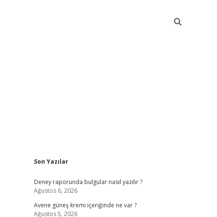
Sidebar
Son Yazılar
betexper güncel gi
Deney raporunda bulgular nasıl yazılır ?
Ağustos 6, 2026
Avene güneş kremi içeriğinde ne var ?
Ağustos 5, 2026