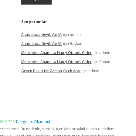
Son yorumlar
Anadoluda Geyik Var Mı
için
admin
Anadoluda Geyik Var Mı
için
Başkan
Mersinden Anamura Hangi Otobüs Gider
için
admin
Mersinden Anamura Hangi Otobüs Gider
için
Canan
Geven Bitkisi Ne Zaman Çiçek Açar
için
admin
06 0 726
Telegram: @karabul
vermektedir. Bu nedenle, sitedeki içerikleri proaktif olarak denetleme