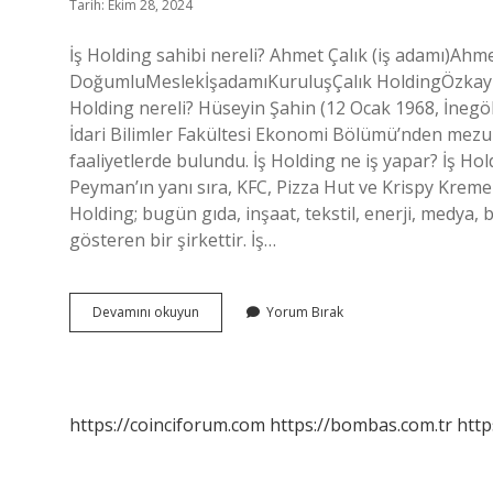
Tarih: Ekim 28, 2024
İş Holding sahibi nereli? Ahmet Çalık (iş adamı)Ahm
DoğumluMeslekİşadamıKuruluşÇalık HoldingÖzkaynak
Holding nereli? Hüseyin Şahin (12 Ocak 1968, İnegöl)
İdari Bilimler Fakültesi Ekonomi Bölümü’nden mezun
faaliyetlerde bulundu. İş Holding ne iş yapar? İş 
Peyman’ın yanı sıra, KFC, Pizza Hut ve Krispy Kreme 
Holding; bugün gıda, inşaat, tekstil, enerji, medya, 
gösteren bir şirkettir. İş…
Is
Devamını okuyun
Yorum Bırak
Holding
Sahibi
Kimdir
https://coinciforum.com
https://bombas.com.tr
http