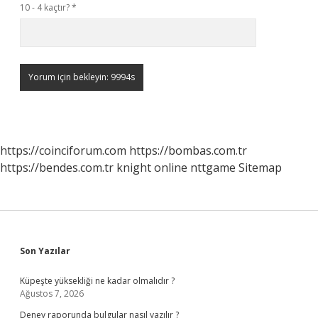
10 - 4 kaçtır?
*
https://coinciforum.com
https://bombas.com.tr
https://bendes.com.tr
knight online
nttgame
Sitemap
Sidebar
Son Yazılar
Küpeşte yüksekliği ne kadar olmalıdır ?
Ağustos 7, 2026
Deney raporunda bulgular nasıl yazılır ?