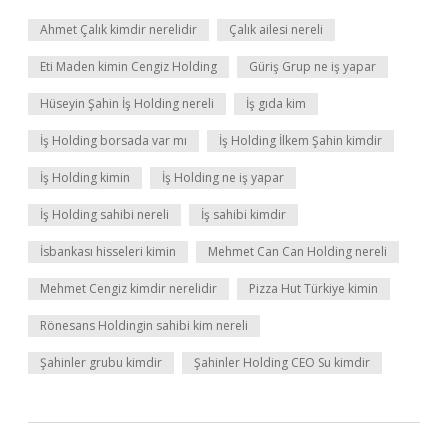
Ahmet Çalık kimdir nerelidir
Çalık ailesi nereli
Eti Maden kimin Cengiz Holding
Güriş Grup ne iş yapar
Hüseyin Şahin İş Holding nereli
İş gıda kim
İş Holding borsada var mı
İş Holding İlkem Şahin kimdir
İş Holding kimin
İş Holding ne iş yapar
İş Holding sahibi nereli
İş sahibi kimdir
İsbankası hisseleri kimin
Mehmet Can Can Holding nereli
Mehmet Cengiz kimdir nerelidir
Pizza Hut Türkiye kimin
Rönesans Holdingin sahibi kim nereli
Şahinler grubu kimdir
Şahinler Holding CEO Su kimdir