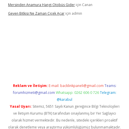
Mersinden Anamura Hangi Otobüs Gider
için
Canan
Geven Bitkisi Ne Zaman Çiçek Açar
için
admin
etexper güncel giriş
Reklam ve İletişim:
E-mail:
backlinkpaneli@gmail.com
Teams:
forumhizmeti@gmail.com
Whatsapp: 0262 606 0 726
Telegram:
@karabul
Yasal Uyarı:
Sitemiz, 5651 Sayılı Kanun gereğince Bilgi Teknolojileri
ve İletişim Kurumu (BTK) tarafından onaylanmış bir Yer Sağlayıcı
olarak hizmet vermektedir. Bu nedenle, sitedeki içerikleri proaktif
olarak denetleme veya araştırma yükümlülüğümüz bulunmamaktadır.