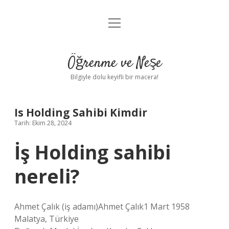
menüyü
Anasayfa
aç
Gizlilik Politikası
Öğrenme ve Neşe
Yasal Uyarı
Bilgiyle dolu keyifli bir macera!
Hakkımızda
Is Holding Sahibi Kimdir
Tarih: Ekim 28, 2024
İş Holding sahibi
nereli?
Ahmet Çalık (iş adamı)Ahmet Çalık1 Mart 1958
Malatya, Türkiye