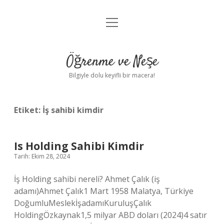
menüyü
Anasayfa
aç
Gizlilik Politikası
Öğrenme ve Neşe
Yasal Uyarı
Bilgiyle dolu keyifli bir macera!
Hakkımızda
Etiket:
İş sahibi kimdir
Is Holding Sahibi Kimdir
Tarih: Ekim 28, 2024
İş Holding sahibi nereli? Ahmet Çalık (iş
adamı)Ahmet Çalık1 Mart 1958 Malatya, Türkiye
DoğumluMeslekİşadamıKuruluşÇalık
HoldingÖzkaynak1,5 milyar ABD doları (2024)4 satır