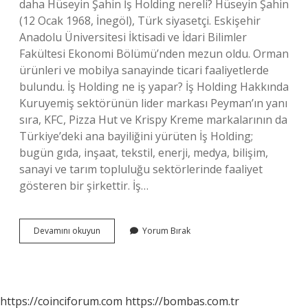
daha Hüseyin Şahin İş Holding nereli? Hüseyin Şahin
(12 Ocak 1968, İnegöl), Türk siyasetçi. Eskişehir
Anadolu Üniversitesi İktisadi ve İdari Bilimler
Fakültesi Ekonomi Bölümü’nden mezun oldu. Orman
ürünleri ve mobilya sanayinde ticari faaliyetlerde
bulundu. İş Holding ne iş yapar? İş Holding Hakkında
Kuruyemiş sektörünün lider markası Peyman’ın yanı
sıra, KFC, Pizza Hut ve Krispy Kreme markalarının da
Türkiye’deki ana bayiliğini yürüten İş Holding;
bugün gıda, inşaat, tekstil, enerji, medya, bilişim,
sanayi ve tarım topluluğu sektörlerinde faaliyet
gösteren bir şirkettir. İş…
Is
Devamını okuyun
Yorum Bırak
Holding
Sahibi
Kimdir
https://coinciforum.com
https://bombas.com.tr