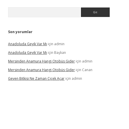
Arama
Son yorumlar
Anadoluda Geyik Var Mı
için
admin
Anadoluda Geyik Var Mı
için
Başkan
Mersinden Anamura Hangi Otobüs Gider
için
admin
Mersinden Anamura Hangi Otobüs Gider
için
Canan
Geven Bitkisi Ne Zaman Çiçek Açar
için
admin
üncel giriş