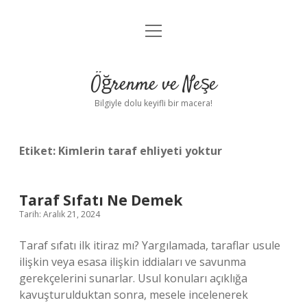
menüyü
Anasayfa
aç
Gizlilik Politikası
Öğrenme ve Neşe
Yasal Uyarı
Bilgiyle dolu keyifli bir macera!
Hakkımızda
Etiket:
Kimlerin taraf ehliyeti yoktur
Taraf Sıfatı Ne Demek
Tarih: Aralık 21, 2024
Taraf sıfatı ilk itiraz mı? Yargılamada, taraflar usule
ilişkin veya esasa ilişkin iddiaları ve savunma
gerekçelerini sunarlar. Usul konuları açıklığa
kavuşturulduktan sonra, mesele incelenerek