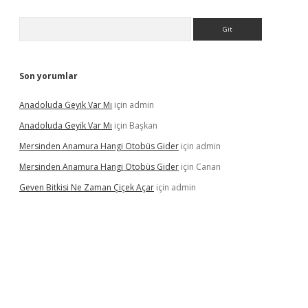
Arama
Son yorumlar
Anadoluda Geyik Var Mı
için
admin
Anadoluda Geyik Var Mı
için
Başkan
Mersinden Anamura Hangi Otobüs Gider
için
admin
Mersinden Anamura Hangi Otobüs Gider
için
Canan
Geven Bitkisi Ne Zaman Çiçek Açar
için
admin
ncel giriş