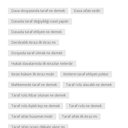
Dava dosyasında taraf ne demek
Dava sıfatı nedir
Davada taraf değişikliği nasıl yapılır
Davada taraf ehliyeti ne demek
Derdestlik itirazı ilk itiraz mı
Dosyada taraf olmak ne demek
Hukuk davalarında ilk itirazlar nelerdir
Kesin hüküm ilk itiraz mıdır
Kimlerin taraf ehliyeti yoktur
Mahkemede taraf ne demek
Taraf rolü alacaklı ne demek
Taraf rolü ihbar olunan ne demek
Taraf rolü ilişkili kişi ne demek
Taraf rolü ne demek
Taraf sıfatı husumet midir
Taraf sıfatı ilk itiraz mı
Taraf sıfatı resen dikkate alınır mı