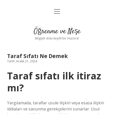
menüyü
Anasayfa
aç
Gizlilik Politikası
Öğrenme ve Neşe
Yasal Uyarı
Bilgiyle dolu keyifli bir macera!
Hakkımızda
Taraf Sıfatı Ne Demek
Tarih: Aralık 21, 2024
Taraf sıfatı ilk itiraz
mı?
Yargılamada, taraflar usule ilişkin veya esasa ilişkin
iddiaları ve savunma gerekçelerini sunarlar. Usul