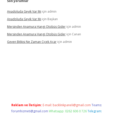
Son yorumlar
Anadoluda Geyik Var Mı
için
admin
Anadoluda Geyik Var Mı
için
Başkan
Mersinden Anamura Hangi Otobüs Gider
için
admin
Mersinden Anamura Hangi Otobüs Gider
için
Canan
Geven Bitkisi Ne Zaman Çiçek Açar
için
admin
texper güncel giriş
Reklam ve İletişim:
E-mail:
backlinkpaneli@gmail.com
Teams:
forumhizmeti@gmail.com
Whatsapp: 0262 606 0 726
Telegram: