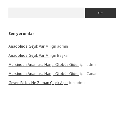
Arama
Son yorumlar
Anadoluda Geyik Var Mı
için
admin
Anadoluda Geyik Var Mı
için
Başkan
Mersinden Anamura Hangi Otobüs Gider
için
admin
Mersinden Anamura Hangi Otobüs Gider
için
Canan
Geven Bitkisi Ne Zaman Çiçek Açar
için
admin
ncel giriş