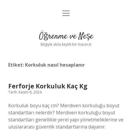
menüyü
Anasayfa
aç
Gizlilik Politikası
Öğrenme ve Neşe
Yasal Uyarı
Bilgiyle dolu keyifli bir macera!
Hakkımızda
Etiket:
Korkuluk nasıl hesaplanır
Ferforje Korkuluk Kaç Kg
Tarih: Kasım 8, 2024
Korkuluk boyu kaç cm? Merdiven korkuluğu boyut
standartları nelerdir? Merdiven korkuluğu boyut
standartları genellikle yerel yapı yönetmeliklerine ve
uluslararası güvenlik standartlarına dayanır.