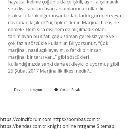
hayatta, kelime çoğunlukla çelişkili, aşırı, alışılmadık,
sıra dışı, sınırları aşan anlamlarında kullanılır.
Fiziksel olarak diğer insanlardan farklı görünen veya
davranan kişilere “uç tipler” denir. Marjinal bakış ne
demek? Hem sıra dışı hem de alışılmadık olanı
tanımlayan bu sıfat, çoğu zaman gereksiz yere ve
çok fazla sözcükle kullanılır. Biliyorsunuz, “Çok
marjinal, nasıl açıklayayım, o farklı bir insan,
marjinal bir tarzı var…” gibi sözcükleri
kullandığınızda sanki daha etkileyici oluyormuş gibi!
25 Şubat 2017 Marjinallik ilkesi nedir?…
Marjinal
Devamını okuyun
Yorum Bırak
Düşünce
Nedir
https://coinciforum.com
https://bombas.com.tr
https://bendes.com.tr
knight online
nttgame
Sitemap