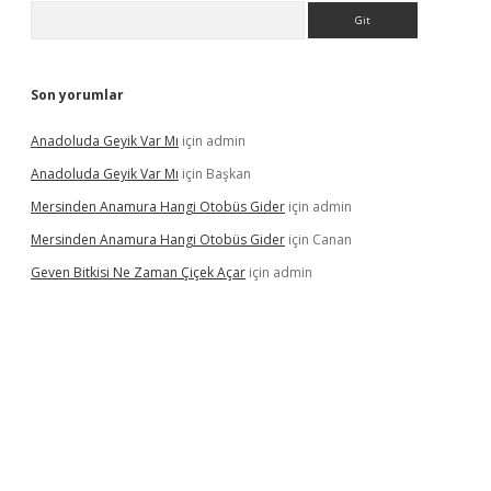
Arama
Son yorumlar
Anadoluda Geyik Var Mı
için
admin
Anadoluda Geyik Var Mı
için
Başkan
Mersinden Anamura Hangi Otobüs Gider
için
admin
Mersinden Anamura Hangi Otobüs Gider
için
Canan
Geven Bitkisi Ne Zaman Çiçek Açar
için
admin
ncel giriş