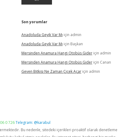
Son yorumlar
Anadoluda Geyik Var Mı
için
admin
Anadoluda Geyik Var Mı
için
Başkan
Mersinden Anamura Hangi Otobüs Gider
için
admin
Mersinden Anamura Hangi Otobüs Gider
için
Canan
Geven Bitkisi Ne Zaman Çiçek Açar
için
admin
06 0 726
Telegram: @karabul
vermektedir. Bu nedenle, sitedeki içerikleri proaktif olarak denetleme