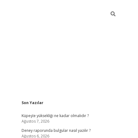
Sidebar
Son Yazılar
betexper güncel giri
Küpeşte yüksekliği ne kadar olmalıdır ?
Ağustos 7, 2026
Deney raporunda bulgular nasıl yazılır ?
Ağustos 6, 2026