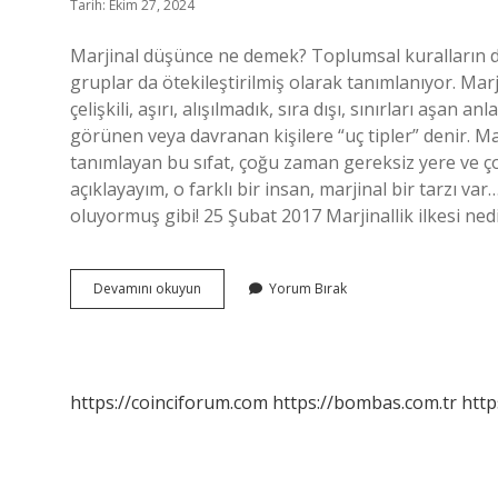
Tarih: Ekim 27, 2024
Marjinal düşünce ne demek? Toplumsal kuralların dış
gruplar da ötekileştirilmiş olarak tanımlanıyor. Ma
çelişkili, aşırı, alışılmadık, sıra dışı, sınırları aşan 
görünen veya davranan kişilere “uç tipler” denir. Ma
tanımlayan bu sıfat, çoğu zaman gereksiz yere ve çok 
açıklayayım, o farklı bir insan, marjinal bir tarzı var
oluyormuş gibi! 25 Şubat 2017 Marjinallik ilkesi ned
Marjinal
Devamını okuyun
Yorum Bırak
Düşünce
Nedir
https://coinciforum.com
https://bombas.com.tr
http