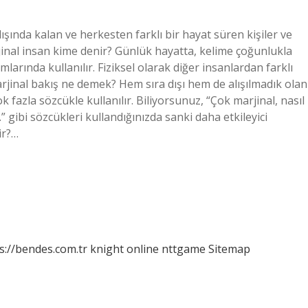
ında kalan ve herkesten farklı bir hayat süren kişiler ve
rjinal insan kime denir? Günlük hayatta, kelime çoğunlukla
anlamlarında kullanılır. Fiziksel olarak diğer insanlardan farklı
rjinal bakış ne demek? Hem sıra dışı hem de alışılmadık olan
fazla sözcükle kullanılır. Biliyorsunuz, “Çok marjinal, nasıl
…” gibi sözcükleri kullandığınızda sanki daha etkileyici
ir?…
s://bendes.com.tr
knight online
nttgame
Sitemap