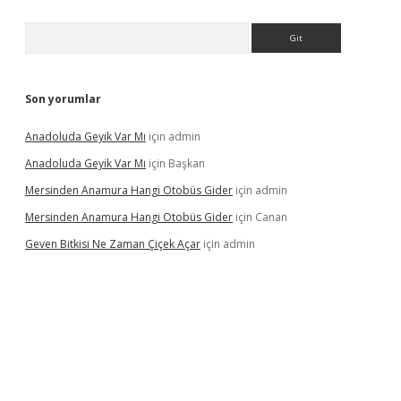
Arama
Son yorumlar
Anadoluda Geyik Var Mı
için
admin
Anadoluda Geyik Var Mı
için
Başkan
Mersinden Anamura Hangi Otobüs Gider
için
admin
Mersinden Anamura Hangi Otobüs Gider
için
Canan
Geven Bitkisi Ne Zaman Çiçek Açar
için
admin
ncel giriş