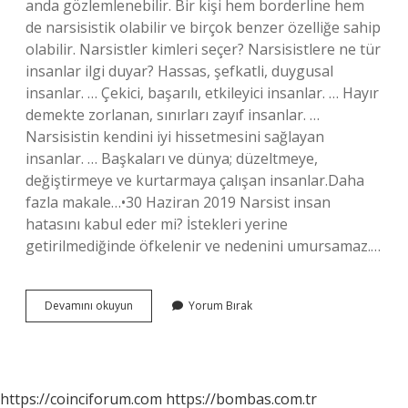
anda gözlemlenebilir. Bir kişi hem borderline hem
de narsisistik olabilir ve birçok benzer özelliğe sahip
olabilir. Narsistler kimleri seçer? Narsisistlere ne tür
insanlar ilgi duyar? Hassas, şefkatli, duygusal
insanlar. … Çekici, başarılı, etkileyici insanlar. … Hayır
demekte zorlanan, sınırları zayıf insanlar. …
Narsisistin kendini iyi hissetmesini sağlayan
insanlar. … Başkaları ve dünya; düzeltmeye,
değiştirmeye ve kurtarmaya çalışan insanlar.Daha
fazla makale…•30 Haziran 2019 Narsist insan
hatasını kabul eder mi? İstekleri yerine
getirilmediğinde öfkelenir ve nedenini umursamaz.…
Narsist
Devamını okuyun
Yorum Bırak
Neden
Borderline
Seçer
https://coinciforum.com
https://bombas.com.tr