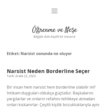
menüyü
Anasayfa
aç
Gizlilik Politikası
Öğrenme ve Neşe
Yasal Uyarı
Bilgiyle dolu keyifli bir macera!
Hakkımızda
Etiket:
Narsist sonunda ne oluyor
Narsist Neden Borderline Seçer
Tarih: Aralık 23, 2024
Bir insan hem narsist hem borderline olabilir mi?
İntikam duyguları oldukça güçlüdür. Başkalarını
yargılarlar ve onların refahını tehlikeye atmadan
onları kıskanırlar. Çeşitli kişilik bozukluklarıyla aynı