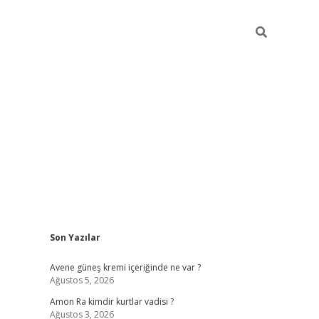
Sidebar
Son Yazılar
betexper güncel gi
Avene güneş kremi içeriğinde ne var ?
Ağustos 5, 2026
Amon Ra kimdir kurtlar vadisi ?
Ağustos 3, 2026