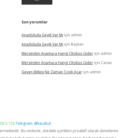
Son yorumlar
Anadoluda Geyik Var Mı
için
admin
Anadoluda Geyik Var Mı
için
Başkan
Mersinden Anamura Hangi Otobüs Gider
için
admin
Mersinden Anamura Hangi Otobüs Gider
için
Canan
Geven Bitkisi Ne Zaman Çiçek Açar
için
admin
06 0 726
Telegram: @karabul
vermektedir. Bu nedenle, sitedeki içerikleri proaktif olarak denetleme