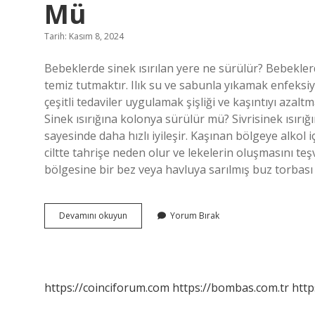
Mü
Tarih: Kasım 8, 2024
Bebeklerde sinek ısırılan yere ne sürülür? Bebeklerde
temiz tutmaktır. Ilık su ve sabunla yıkamak enfeksi
çeşitli tedaviler uygulamak şişliği ve kaşıntıyı azal
Sinek ısırığına kolonya sürülür mü? Sivrisinek ısırığ
sayesinde daha hızlı iyileşir. Kaşınan bölgeye alkol
ciltte tahrişe neden olur ve lekelerin oluşmasını teşv
bölgesine bir bez veya havluya sarılmış buz torbası
Bebeklerde
Devamını okuyun
Yorum Bırak
Sinek
Isırığına
Kolonya
Sürülür
Mü
https://coinciforum.com
https://bombas.com.tr
http