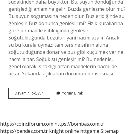
sudakinden daha büyüktür. Bu, suyun donduğunda
genişlediği anlamına gelir. Buzda genleşme olur mu?
Bu suyun soğumasına neden olur. Buz eridiğinde su
genleşir. Buz donunca genleşir mi? Fizik kurallarına
göre bir madde ısıtıldığında genleşir.
Soğutulduğunda büzülür, yani hacmi azalır. Ancak
su bu kurala uymaz; tam tersine sıfırın altına
soğutulduğunda donar ve buz gibi küçülmek yerine
hacmi artar. Soğuk su genleşir mi? Bu nedenle,
genel olarak, sıcaklığı artan maddelerin hacmi de
artar. Yukarıda açıklanan durumun bir istisnası…
Buz
Devamını okuyun
Yorum Bırak
Genleşir
Mi
https://coinciforum.com
https://bombas.com.tr
https://bendes.com.tr
knight online
nttgame
Sitemap