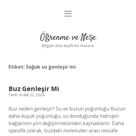
menüyü
Anasayfa
aç
Gizlilik Politikası
Öğrenme ve Neşe
Yasal Uyarı
Bilgiyle dolu keyifli bir macera!
Hakkımızda
Etiket:
Soğuk su genleşir mi
Buz Genleşir Mi
Tarih: Aralık 22, 2024
Buz neden genleşir? Su ve buzun yoğunluğu Buzun
daha düşük yoğunluğu, su donduğunda hidrojen
bağlarının yön değiştirmesinden kaynaklanır. Daha
spesifik olarak, buzdaki moleküller arası mesafe