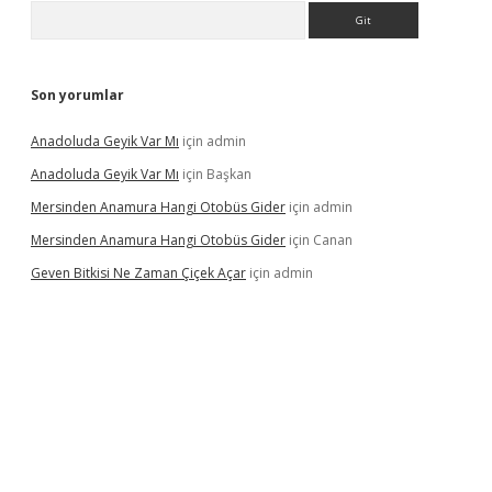
Arama
Son yorumlar
Anadoluda Geyik Var Mı
için
admin
Anadoluda Geyik Var Mı
için
Başkan
Mersinden Anamura Hangi Otobüs Gider
için
admin
Mersinden Anamura Hangi Otobüs Gider
için
Canan
Geven Bitkisi Ne Zaman Çiçek Açar
için
admin
ncel giriş