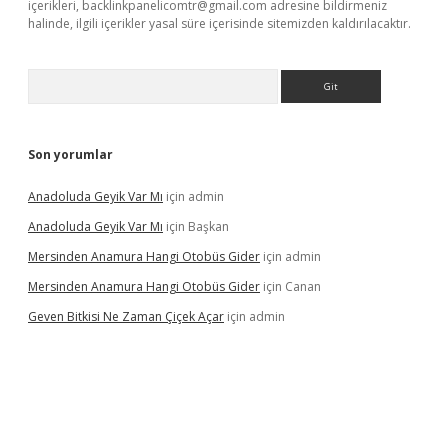
içerikleri,
backlinkpanelicomtr@gmail.com
adresine bildirmeniz
halinde, ilgili içerikler yasal süre içerisinde sitemizden kaldırılacaktır.
Arama
Son yorumlar
Anadoluda Geyik Var Mı
için
admin
Anadoluda Geyik Var Mı
için
Başkan
Mersinden Anamura Hangi Otobüs Gider
için
admin
Mersinden Anamura Hangi Otobüs Gider
için
Canan
Geven Bitkisi Ne Zaman Çiçek Açar
için
admin