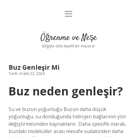
menüyü
Anasayfa
aç
Gizlilik Politikası
Öğrenme ve Neşe
Yasal Uyarı
Bilgiyle dolu keyifli bir macera!
Hakkımızda
Buz Genleşir Mi
Tarih: Aralık 22, 2024
Buz neden genleşir?
Su ve buzun yoğunluğu Buzun daha düşük
yoğunluğu, su donduğunda hidrojen bağlarının yön
değiştirmesinden kaynaklanır. Daha spesifik olarak,
buzdaki moleküller arası mesafe sudakinden daha