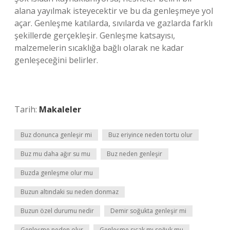
alana yayılmak isteyecektir ve bu da genleşmeye yol
açar. Genleşme katılarda, sıvılarda ve gazlarda farklı
şekillerde gerçekleşir. Genleşme katsayısı,
malzemelerin sıcaklığa bağlı olarak ne kadar
genleşeceğini belirler.
Tarih:
Makaleler
Buz donunca genleşir mi
Buz eriyince neden tortu olur
Buz mu daha ağır su mu
Buz neden genleşir
Buzda genleşme olur mu
Buzun altındaki su neden donmaz
Buzun özel durumu nedir
Demir soğukta genleşir mi
Genleşme neden olur
Genleşme sıcak mı soğuk mu