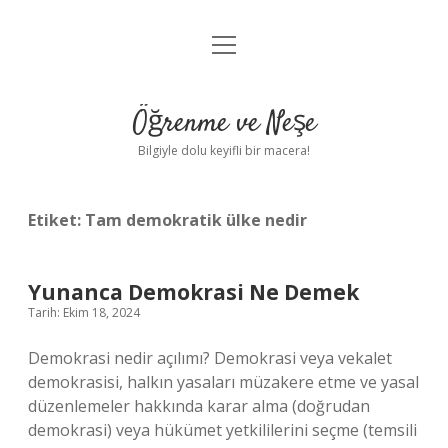
menüyü
Anasayfa
aç
Gizlilik Politikası
Öğrenme ve Neşe
Yasal Uyarı
Bilgiyle dolu keyifli bir macera!
Hakkımızda
Etiket:
Tam demokratik ülke nedir
Yunanca Demokrasi Ne Demek
Tarih: Ekim 18, 2024
Demokrasi nedir açılımı? Demokrasi veya vekalet
demokrasisi, halkın yasaları müzakere etme ve yasal
düzenlemeler hakkında karar alma (doğrudan
demokrasi) veya hükümet yetkililerini seçme (temsili