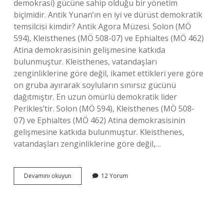
demokrasi) gücüne sahip olduğu bir yönetim
biçimidir. Antik Yunan’ın en iyi ve dürüst demokratik
temsilcisi kimdir? Antik Agora Müzesi. Solon (MÖ
594), Kleisthenes (MÖ 508-07) ve Ephialtes (MÖ 462)
Atina demokrasisinin gelişmesine katkıda
bulunmuştur. Kleisthenes, vatandaşları
zenginliklerine göre değil, ikamet ettikleri yere göre
on gruba ayırarak soyluların sınırsız gücünü
dağıtmıştır. En uzun ömürlü demokratik lider
Perikles’tir. Solon (MÖ 594), Kleisthenes (MÖ 508-
07) ve Ephialtes (MÖ 462) Atina demokrasisinin
gelişmesine katkıda bulunmuştur. Kleisthenes,
vatandaşları zenginliklerine göre değil,…
Yunanca
Devamını okuyun
12 Yorum
Demokrasi
Ne
Demek