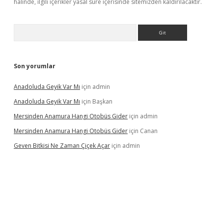
halinde, ilgili içerikler yasal süre içerisinde sitemizden kaldırılacaktır.
Arama
Son yorumlar
Anadoluda Geyik Var Mı
için
admin
Anadoluda Geyik Var Mı
için
Başkan
Mersinden Anamura Hangi Otobüs Gider
için
admin
Mersinden Anamura Hangi Otobüs Gider
için
Canan
Geven Bitkisi Ne Zaman Çiçek Açar
için
admin