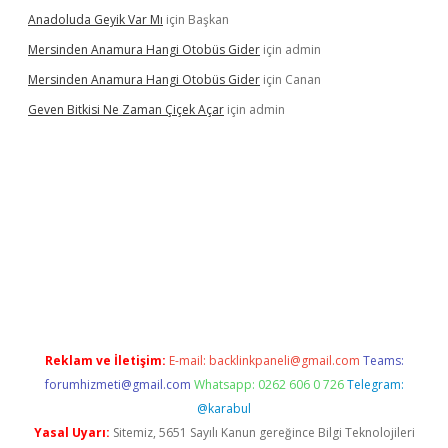
Anadoluda Geyik Var Mı
için
Başkan
Mersinden Anamura Hangi Otobüs Gider
için
admin
Mersinden Anamura Hangi Otobüs Gider
için
Canan
Geven Bitkisi Ne Zaman Çiçek Açar
için
admin
 güncel giriş
Reklam ve İletişim:
E-mail:
backlinkpaneli@gmail.com
Teams:
forumhizmeti@gmail.com
Whatsapp: 0262 606 0 726
Telegram:
@karabul
Yasal Uyarı:
Sitemiz, 5651 Sayılı Kanun gereğince Bilgi Teknolojileri