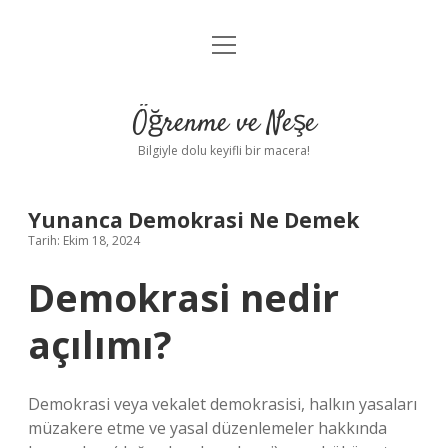
menüyü
Anasayfa
aç
Gizlilik Politikası
Öğrenme ve Neşe
Yasal Uyarı
Bilgiyle dolu keyifli bir macera!
Hakkımızda
Yunanca Demokrasi Ne Demek
Tarih: Ekim 18, 2024
Demokrasi nedir
açılımı?
Demokrasi veya vekalet demokrasisi, halkın yasaları
müzakere etme ve yasal düzenlemeler hakkında