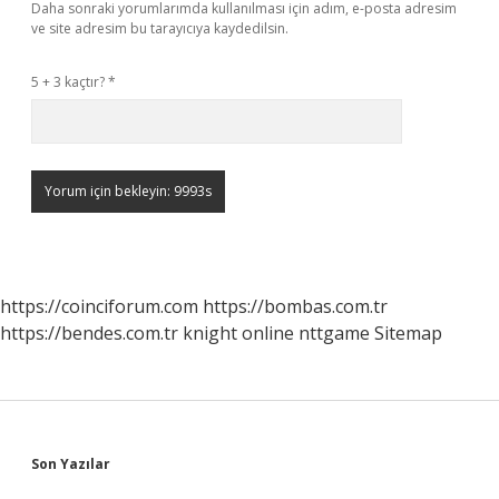
Daha sonraki yorumlarımda kullanılması için adım, e-posta adresim
ve site adresim bu tarayıcıya kaydedilsin.
5 + 3 kaçtır?
*
https://coinciforum.com
https://bombas.com.tr
https://bendes.com.tr
knight online
nttgame
Sitemap
Sidebar
Son Yazılar