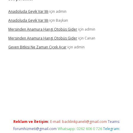
Anadoluda Geyik Var Mı
için
admin
Anadoluda Geyik Var Mı
için
Başkan
Mersinden Anamura Hangi Otobüs Gider
için
admin
Mersinden Anamura Hangi Otobüs Gider
için
Canan
Geven Bitkisi Ne Zaman Çiçek Açar
için
admin
texper güncel giriş
Reklam ve İletişim:
E-mail:
backlinkpaneli@gmail.com
Teams:
forumhizmeti@gmail.com
Whatsapp: 0262 606 0 726
Telegram: