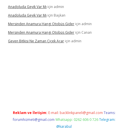
Anadoluda Geyik Var Mı
için
admin
Anadoluda Geyik Var Mı
için
Başkan
Mersinden Anamura Hangi Otobüs Gider
için
admin
Mersinden Anamura Hangi Otobüs Gider
için
Canan
Geven Bitkisi Ne Zaman Çiçek Açar
için
admin
xper güncel giriş
Reklam ve İletişim:
E-mail:
backlinkpaneli@gmail.com
Teams:
forumhizmeti@gmail.com
Whatsapp: 0262 606 0 726
Telegram:
@karabul