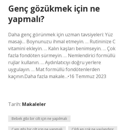
Genç gözükmek için ne
yapmalı?
Daha genç görünmek için uzman tavsiyeleri: Yüz
masajı… Boynunuzu ihmal etmeyin. … Rutininize C
vitamini ekleyin. … Kalın kaşları benimseyin. … Çok
fazla fondöten sürmeyin. … Nemlendirici formüllü
rujlar kullanın. … Aydınlatıcıyı doğru yerlere
uygulayın. … Mat formüllü fondötenlerden
kaçının.Daha fazla makale…•16 Temmuz 2023
Tarih:
Makaleler
Bebek gibi bir cilt için ne yapılmalı
Cam gibi bir cilt için ne yapmalı
Cildi en çok ne yaşlandırır