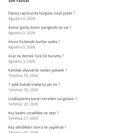
Sidebar
Son Yazılar
Deney raporunda bulgular nasıl yazılır ?
Ağustos 6, 2026
Avene güneş kremi içeriğinde ne var ?
Ağustos 5, 2026
Amon Ra kimdir kurtlar vadisi ?
Ağustos 3, 2026
Acar ne demek Türk Dil Kurumu ?
Ağustos 3, 2026
Kandaki alyuvarlar neden yükselir ?
Temmuz 30, 2026
7 aylık bebek makarna yer mi ?
Temmuz 30, 2026
Uzaklaştırma kararı nereden sorgulanır ?
Temmuz 29, 2026
Koç kadını cinsellikte ne ister ?
Temmuz 27, 2026
Kaş silindikten sonra ne yapılmalı ?
Temmuz 25, 2026