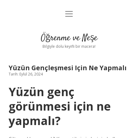
menüyü
Anasayfa
aç
Gizlilik Politikası
Öğrenme ve Neşe
Yasal Uyarı
Bilgiyle dolu keyifli bir macera!
Hakkımızda
Yüzün Gençleşmesi Için Ne Yapmalı
Tarih: Eylül 26, 2024
Yüzün genç
görünmesi için ne
yapmalı?