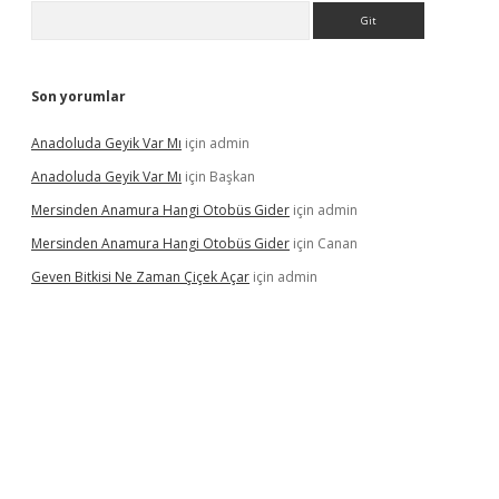
Arama
Son yorumlar
Anadoluda Geyik Var Mı
için
admin
Anadoluda Geyik Var Mı
için
Başkan
Mersinden Anamura Hangi Otobüs Gider
için
admin
Mersinden Anamura Hangi Otobüs Gider
için
Canan
Geven Bitkisi Ne Zaman Çiçek Açar
için
admin
ncel giriş