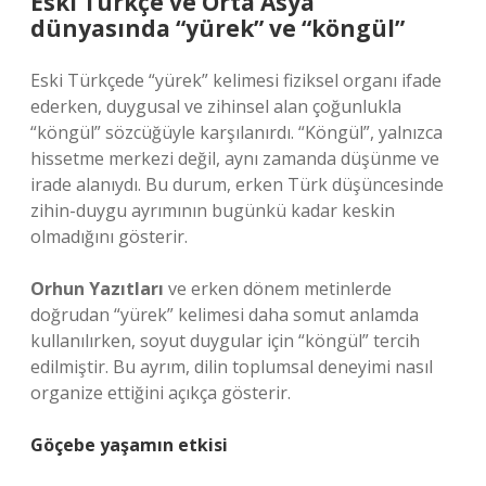
Eski Türkçe ve Orta Asya
dünyasında “yürek” ve “köngül”
Eski Türkçede “yürek” kelimesi fiziksel organı ifade
ederken, duygusal ve zihinsel alan çoğunlukla
“köngül” sözcüğüyle karşılanırdı. “Köngül”, yalnızca
hissetme merkezi değil, aynı zamanda düşünme ve
irade alanıydı. Bu durum, erken Türk düşüncesinde
zihin-duygu ayrımının bugünkü kadar keskin
olmadığını gösterir.
Orhun Yazıtları
ve erken dönem metinlerde
doğrudan “yürek” kelimesi daha somut anlamda
kullanılırken, soyut duygular için “köngül” tercih
edilmiştir. Bu ayrım, dilin toplumsal deneyimi nasıl
organize ettiğini açıkça gösterir.
Göçebe yaşamın etkisi