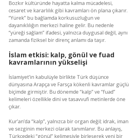
Bozkır kültüründe hayatta kalma mücadelesi,
cesaret ve kararlılık gibi kavramları ön plana çıkarır.
“Yürek” bu bağlamda korkusuzluğun ve
dayanıklılığın merkezi haline gelir. Bu nedenle
“yüreği sağlam” ifadesi, yalnızca duygusal değil, aynı
zamanda fiziksel bir direnç anlamı da taşır.
İslam etkisi: kalp, gönül ve fuad
kavramlarının yükselişi
İslamiyet’in kabulüyle birlikte Türk düşünce
dünyasına Arapça ve Farsça kökenli kavramlar güçlü
biçimde girmiştir. Bu dönemde “kalp” ve “fuad”
kelimeleri özellikle dini ve tasavvufi metinlerde öne
çıkar.
Kur’an’da “kalp”, yalnızca bir organ değil; idrak, iman
ve sezginin merkezi olarak tanımlanır. Bu anlayış,
Türkçedeki “gönül” kelimesiyle birleşerek yeni bir