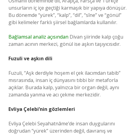
Osmanlı döneminde dil, Arapça, Farsça ve Türkçe
unsurların iç içe geçtiği karmaşık bir yapıya dönüşür.
Bu dönemde “yürek”, “kalp”, “dil”, “sîne” ve “gönül”
gibi kelimeler farklı şiirsel bağlamlarda kullanılır.
Bağlamsal analiz açısından
Divan şiirinde kalp çoğu
zaman acının merkezi, gönül ise aşkın taşıyıcısıdır.
Fuzuli ve aşkın dili
Fuzuli, “Aşk derdiyle hoşem el çek ilacımdan tabib”
mısrasında, insan iç dünyasını tıbbi bir metaforla
açıklar. Burada kalp, yalnızca bir organ değil, aynı
zamanda yanma ve acı çekme merkezidir.
Evliya Çelebi’nin gözlemleri
Evliya Çelebi Seyahatnâme’de insan duygularını
doğrudan “yürek” üzerinden değil, davranış ve