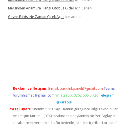
Mersinden Anamura Hangi Otobüs Gider
için
Canan
Geven Bitkisi Ne Zaman Çiçek Açar
için
admin
texper güncel giriş
Reklam ve İletişim:
E-mail:
backlinkpaneli@gmail.com
Teams:
forumhizmeti@gmail.com
Whatsapp: 0262 606 0 726
Telegram:
@karabul
Yasal Uyarı:
Sitemiz, 5651 Sayılı Kanun gereğince Bilgi Teknolojileri
ve İletişim Kurumu (BTK) tarafından onaylanmış bir Yer Sağlayıcı
olarak hizmet vermektedir. Bu nedenle, sitedeki içerikleri proaktif