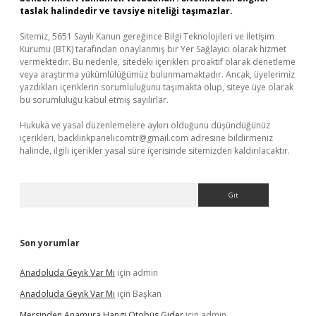
taslak halindedir ve tavsiye niteliği taşımazlar.
Sitemiz, 5651 Sayılı Kanun gereğince Bilgi Teknolojileri ve İletişim
Kurumu (BTK) tarafından onaylanmış bir Yer Sağlayıcı olarak hizmet
vermektedir. Bu nedenle, sitedeki içerikleri proaktif olarak denetleme
veya araştırma yükümlülüğümüz bulunmamaktadır. Ancak, üyelerimiz
yazdıkları içeriklerin sorumluluğunu taşımakta olup, siteye üye olarak
bu sorumluluğu kabul etmiş sayılırlar.
Hukuka ve yasal düzenlemelere aykırı olduğunu düşündüğünüz
içerikleri,
backlinkpanelicomtr@gmail.com
adresine bildirmeniz
halinde, ilgili içerikler yasal süre içerisinde sitemizden kaldırılacaktır.
Arama
Son yorumlar
Anadoluda Geyik Var Mı
için
admin
Anadoluda Geyik Var Mı
için
Başkan
Mersinden Anamura Hangi Otobüs Gider
için
admin