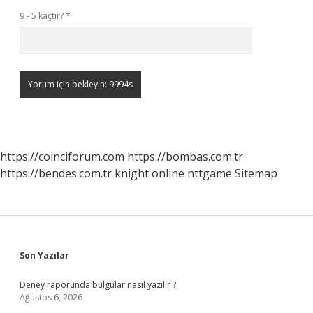
9 - 5 kaçtır?
*
https://coinciforum.com
https://bombas.com.tr
https://bendes.com.tr
knight online
nttgame
Sitemap
Sidebar
Son Yazılar
Deney raporunda bulgular nasıl yazılır ?
Ağustos 6, 2026