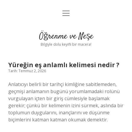
menüyü
Anasayfa
aç
Gizlilik Politikası
Öğrenme ve Neşe
Yasal Uyarı
Bilgiyle dolu keyifli bir macera!
Hakkımızda
Yüreğin eş anlamlı kelimesi nedir ?
Tarih: Temmuz 2, 2026
Anlatıcıyı belirli bir tarihçi kimliğine sabitlemeden,
geçmişi anlamanın bugünü yorumlamadaki rolünü
vurgulayan içten bir giriş cümlesiyle başlamak
gerekir; çünkü bir kelimenin izini sürmek, aslında bir
toplumun duygularını, inançlarını ve düşünme
biçimlerini katman katman okumak demektir.